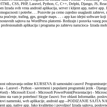
, HTML, CSS, PHP, Laravel, Python, C, C++, Delphi, Django, JS, React. 
da svih vrsta android aplikacija, server i klijent app, native app. Ja
 mogucnosti i potrebe. . . Pozovite pa cemo zajedno usaglasiti zahteve, 
za praćenje, trafing, gps, google maps. . . - app kao idejni software koji
tavnih sajtova na WordPress platormi- Redizajn i poravka vaseg postojec
a profesionalnih aplikacija i programa po zahtevu narucioca- Izrada m
cnost odrzavanja online KURSEVA ili samostalni casovi! Programiranj
a - Laravel - Python - savremeni i popularni programski jezik - Django
 Word) - Microsoft Excel - Microsoft PowerPoint(Prezentacije) - Micr
asimo sta vam je potrebno! Skype časovi: Sve oblasti Informatike, pos
ovi, sajtovi namenski, web aplikacije, android app --PODIZANJE 
jent app, native app. Jako kvalitetno i povoljno! Izrada sajtova, poslovn