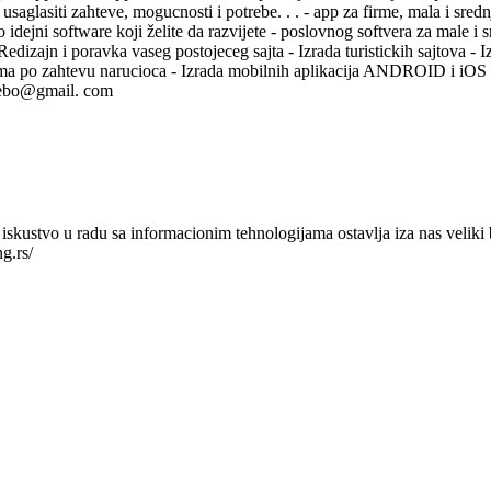
saglasiti zahteve, mogucnosti i potrebe. . . - app za firme, mala i srednj
o idejni software koji želite da razvijete - poslovnog softvera za male 
dizajn i poravka vaseg postojeceg sajta - Izrada turistickih sajtova - 
grama po zahtevu narucioca - Izrada mobilnih aplikacija ANDROID i iOS -
anebo@gmail. com
skustvo u radu sa informacionim tehnologijama ostavlja iza nas veliki b
g.rs/