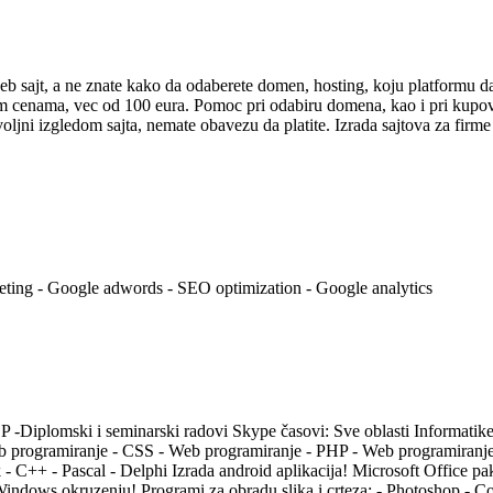
sajt, a ne znate kako da odaberete domen, hosting, koju platformu da kor
cenama, vec od 100 eura. Pomoc pri odabiru domena, kao i pri kupovin
ljni izgledom sajta, nemate obavezu da platite. Izrada sajtova za firme 
eting - Google adwords - SEO optimization - Google analytics
 i seminarski radovi Skype časovi: Sve oblasti Informatike, po
b programiranje - CSS - Web programiranje - PHP - Web programiranje 
- C++ - Pascal - Delphi Izrada android aplikacija! Microsoft Office p
Windows okruzenju! Programi za obradu slika i crteza: - Photoshop - C