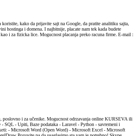
istite, kako da prijavite sajt na Google, da pratite analitiku sajta,
i hostinga i domena. I najbitnije, placate nam tek kada budete
kao i za fizicka lice. Mogucnost placanja preko racuna firme. E-mail :
slovno i za učenike. Mogucnost odrzavanja online KURSEVA ili
- SQL - Upiti, Baze podataka - Laravel - Python - savremeni i
aketi: - Microsoft Word (Open Word) - Microsoft Excel - Microsoft
orelDraw Pozovite pa da usaglasimo sta vam je potrebno! Skype