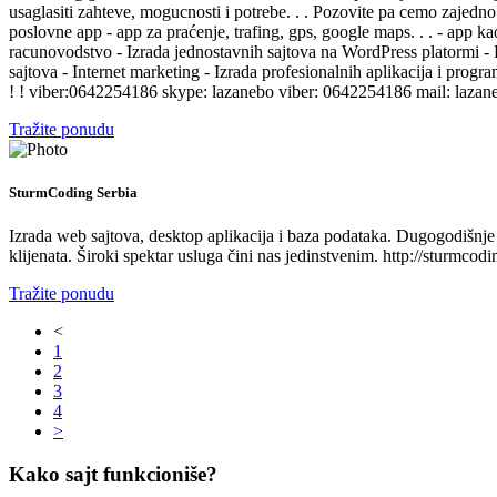
usaglasiti zahteve, mogucnosti i potrebe. . . Pozovite pa cemo zajedno u
poslovne app - app za praćenje, trafing, gps, google maps. . . - app ka
racunovodstvo - Izrada jednostavnih sajtova na WordPress platormi - Re
sajtova - Internet marketing - Izrada profesionalnih aplikacija i pro
! ! viber:0642254186 skype: lazanebo viber: 0642254186 mail: laz
Tražite ponudu
SturmCoding Serbia
Izrada web sajtova, desktop aplikacija i baza podataka. Dugogodišnje i
klijenata. Široki spektar usluga čini nas jedinstvenim. http://sturmcodin
Tražite ponudu
<
1
2
3
4
>
Kako sajt funkcioniše?