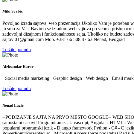
Miki Svabic
Povoljno izrada sajtova, web prezentacija Ukoliko Vam je potreban web 
tu smo za Vas. Bavimo se izradom web sajtova po veoma pristupacnim 
zadovoljni dizajnom i funkcionalnoscu sajta. Ukoliko ne budete zadovo
sajtovi01@gmail.com Mob. +381 66 508 47 63 Nenad, Beograd
Tražite ponudu
Aleksandar Karov
- Social media marketing - Graphic design - Web design - Email mark
Tražite ponudu
Nenad Lazic
--PODIZANJE SAJTA NA PRVO MESTO GOOGLE-- WEB SHOP -Diplomski
samostalni casovi! Programiranje: - Javascript, Angular - HTML - We
popularni programski jezik - Django framework Python - C# - C jezik 
PowerPoint(Prezentacije) - Microsoft Access (baze podataka) Rad u 