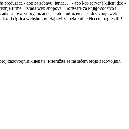
a preduzeća - app za zabavu, igrice. . . - app kao server i klijent deo -
i srednje firme - Izrada web shopova - Software za knjigovodstvo i
Izrada sajtova za organizacije, skole i udruzenja - Odrzavanje web
 Izrada igrica webshopovi Sajtovi za nekretnine Necete pogresiti! ! !
roj zadovoljnih klijenata. Pridružite se rastućem broju zadovoljnih