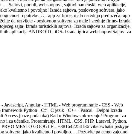
. . Sajtovi, portali, webshopovi, sajtovi namenski, web aplikacije,
ko kvalitetno i povoljno! Izrada sajtova, poslovnog softvera, jako
mogucnosti i potrebe. . . - app za firme, mala i srednja preduzeća- app
 želite da razvijete - poslovnog softvera za male i srednje firme- Izrada
eg sajta- Izrada turistickih sajtova- Izrada sajtova za organizacije,
obilnih aplikacija ANDROID i iOS- Izrada igrica webshopoviSajtovi za
e: - Javascript, Angular - HTML - Web programiranje - CSS - Web
 framework Python - C# - C jezik - C++ - Pascal - Delphi Izrada
osoft Access (baze podataka) Rad u Windows okruzenju! Programi za
lovno i za učenike. Proramiranje, HTML, CSS, PHP, Laravel, Python,
SAJTA NA PRVO MESTO GOOGLE-- +381642254186 viber/whatsup/skype
og softvera, jako kvalitetno i povoljno. . . Pozovite pa cemo zajedno