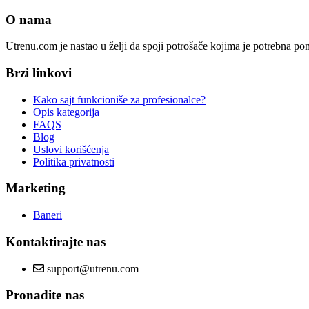
O nama
Utrenu.com je nastao u želji da spoji potrošače kojima je potrebna p
Brzi linkovi
Kako sajt funkcioniše za profesionalce?
Opis kategorija
FAQS
Blog
Uslovi korišćenja
Politika privatnosti
Marketing
Baneri
Kontaktirajte nas
support@utrenu.com
Pronađite nas