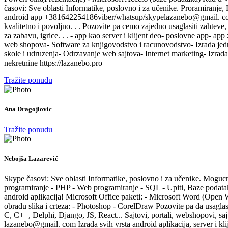
časovi: Sve oblasti Informatike, poslovno i za učenike. Proramiranje
android app +381642254186viber/whatsup/skypelazanebo@gmail. com Izra
kvalitetno i povoljno. . . Pozovite pa cemo zajedno usaglasiti zahteve,
za zabavu, igrice. . . - app kao server i klijent deo- poslovne app- app 
web shopova- Software za knjigovodstvo i racunovodstvo- Izrada jednos
skole i udruzenja- Odrzavanje web sajtova- Internet marketing- Izrad
nekretnine https://lazanebo.pro
Tražite ponudu
Ana Dragojlovic
Tražite ponudu
Nebojša Lazarević
Skype časovi: Sve oblasti Informatike, poslovno i za učenike. Mogu
programiranje - PHP - Web programiranje - SQL - Upiti, Baze podatak
android aplikacija! Microsoft Office paketi: - Microsoft Word (Open
obradu slika i crteza: - Photoshop - CorelDraw Pozovite pa da usagl
C, C++, Delphi, Django, JS, React... Sajtovi, portali, webshop
lazanebo@gmail. com Izrada svih vrsta android aplikacija, server i kli