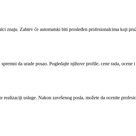
alci znaju. Zahtev će automatski biti prosleđen profesionalcima koji pr
i spremni da urade posao. Pogledajte njihove profile, cene rada, ocene 
 realizaciji usluge. Nakon završenog posla, možete da ocenite profesion