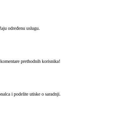
užaju određenu uslugu.
i komentare prethodnih korisnika!
alca i podelite utiske o saradnji.