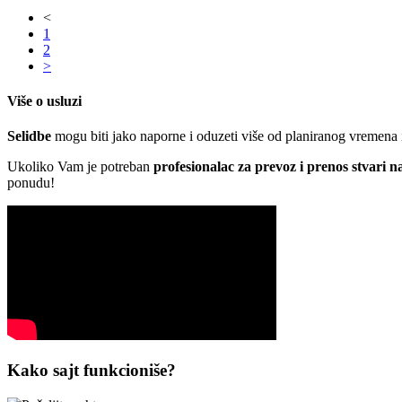
<
1
2
>
Više o usluzi
Selidbe
mogu biti jako naporne i oduzeti više od planiranog vremena i e
Ukoliko Vam je potreban
profesionalac za prevoz i prenos stvari n
ponudu!
Kako sajt funkcioniše?