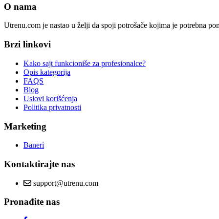
O nama
Utrenu.com je nastao u želji da spoji potrošače kojima je potrebna p
Brzi linkovi
Kako sajt funkcioniše za profesionalce?
Opis kategorija
FAQS
Blog
Uslovi korišćenja
Politika privatnosti
Marketing
Baneri
Kontaktirajte nas
support@utrenu.com
Pronađite nas