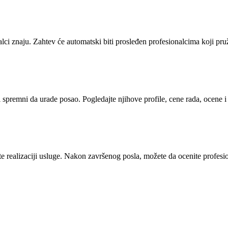
alci znaju. Zahtev će automatski biti prosleđen profesionalcima koji pr
i spremni da urade posao. Pogledajte njihove profile, cene rada, ocene 
 realizaciji usluge. Nakon završenog posla, možete da ocenite profesion