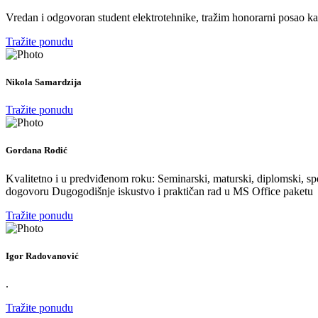
Vredan i odgovoran student elektrotehnike, tražim honorarni posao kao 
Tražite ponudu
Nikola Samardzija
Tražite ponudu
Gordana Rodić
Kvalitetno i u predviđenom roku: Seminarski, maturski, diplomski, spec
dogovoru Dugogodišnje iskustvo i praktičan rad u MS Office paketu
Tražite ponudu
Igor Radovanović
.
Tražite ponudu