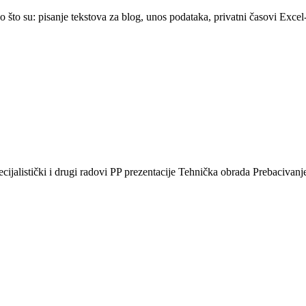
što su: pisanje tekstova za blog, unos podataka, privatni časovi Excel-a
ijalistički i drugi radovi PP prezentacije Tehnička obrada Prebacivanje u