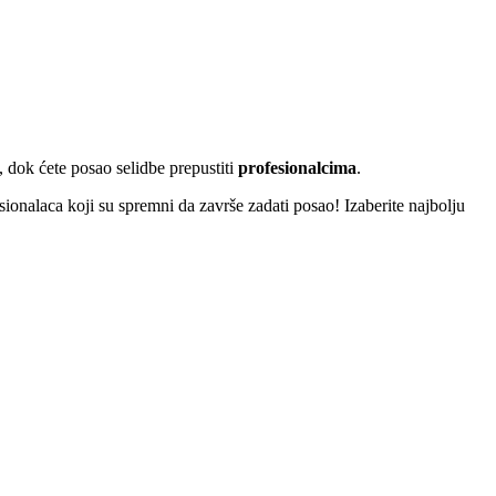
, dok ćete posao selidbe prepustiti
profesionalcima
.
sionalaca koji su spremni da završe zadati posao! Izaberite najbolju