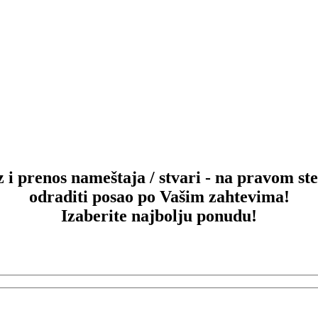
z i prenos nameštaja / stvari
- na pravom ste
odraditi posao po Vašim zahtevima!
Izaberite najbolju ponudu!