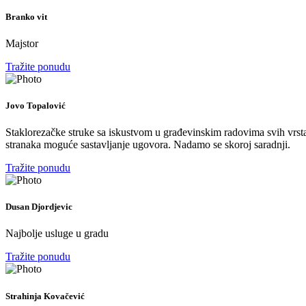
Branko vit
Majstor
Tražite ponudu
Jovo Topalović
Staklorezačke struke sa iskustvom u građevinskim radovima svih vrsta
stranaka moguće sastavljanje ugovora. Nadamo se skoroj saradnji.
Tražite ponudu
Dusan Djordjevic
Najbolje usluge u gradu
Tražite ponudu
Strahinja Kovačević