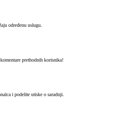
užaju određenu uslugu.
i komentare prethodnih korisnika!
alca i podelite utiske o saradnji.