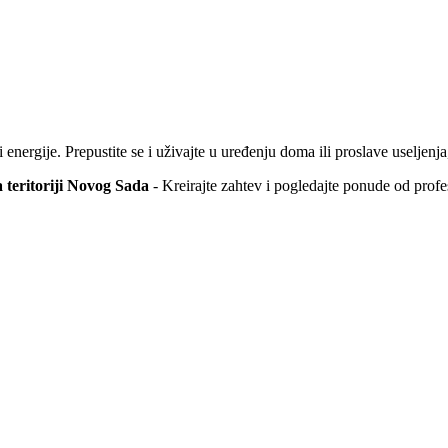
nergije. Prepustite se i uživajte u uređenju doma ili proslave useljenja
a teritoriji Novog Sada
- K
reirajte zahtev i pogledajte ponude od profe