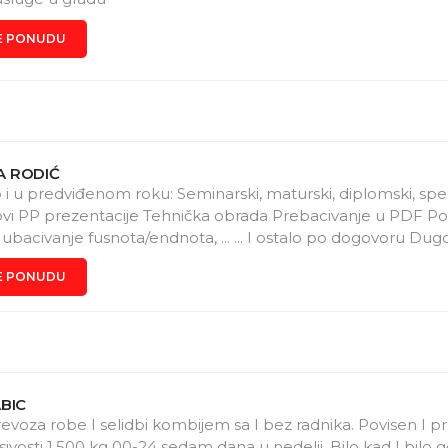
E PONUDU
 RODIĆ
 i u predviđenom roku: Seminarski, maturski, diplomski, specij
ovi PP prezentacije Tehnička obrada Prebacivanje u PDF Po
, ubacivanje fusnota/endnota, ... ... I ostalo po dogovoru Du
i praktičan rad u MS Office paketu
E PONUDU
BIC
evoza robe I selidbi kombijem sa I bez radnika. Povisen I 
ivosti 1.500 kg 00-24 sedam dana u nedelji. Bilo kad I bilo g