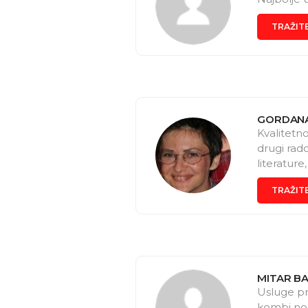
TRAŽIT
GORDANA
Kvalitetno
drugi rad
literature
iskustvo 
TRAŽIT
MITAR BA
Usluge pr
kombi nos