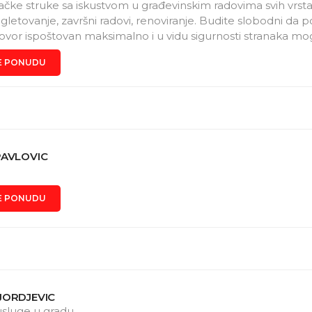
ačke struke sa iskustvom u građevinskim radovima svih vrsta
 gletovanje, završni radovi, renoviranje. Budite slobodni da 
ovor ispoštovan maksimalno i u vidu sigurnosti stranaka m
nje ugovora. Nadamo se skoroj saradnji.
E PONUDU
PAVLOVIC
E PONUDU
JORDJEVIC
usluge u gradu