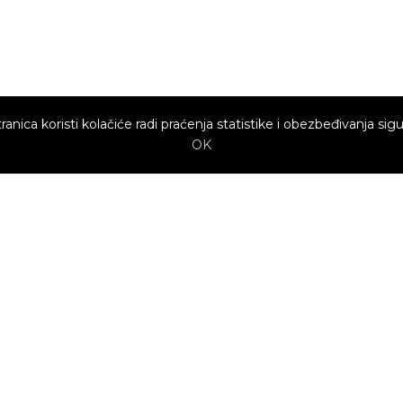
ranica koristi kolačiće radi praćenja statistike i obezbeđivanja sigu
OK
Brzi linkovi
Marketing
Kako sajt
Baneri
funkcioniše za
profesionalce?