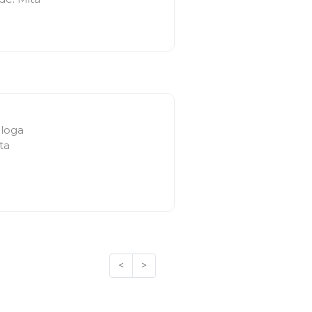
bloga
ta
<
>