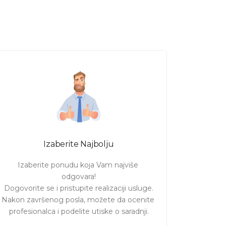
Izaberite Najbolju
Izaberite ponudu koja Vam najviše 
odgovara!

Dogovorite se i pristupite realizaciji usluge.

Nakon završenog posla, možete da ocenite 
profesionalca i podelite utiske o saradnji.