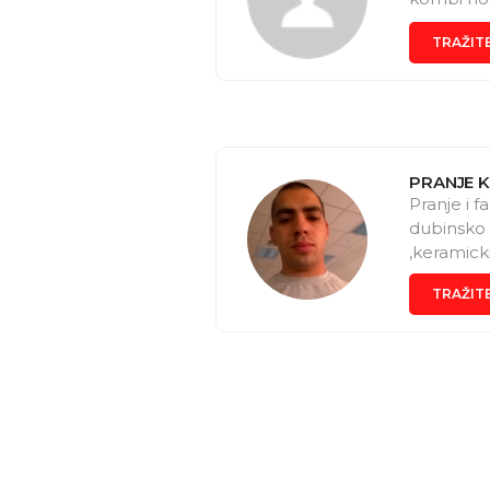
TRAŽIT
PRANJE 
Pranje i f
dubinsko 
,keramick
TRAŽIT