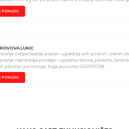
E PONUDU
KROVOVA LUKIC
arbanje crepa fasada pranje i ugradnja svih podnih i zidnih o
pranje namestaja prodaja i ugradnja itisona, parketa, lamina
ih plocica i jos mnogo toga pozovite 0612595138
E PONUDU