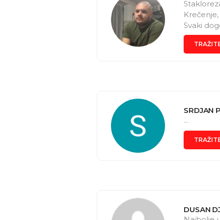
Staklorez
Krečenje,
Svaki dog
sastavlja
TRAŽIT
SRDJAN 
...
TRAŽIT
DUSAN D
Najbolje 