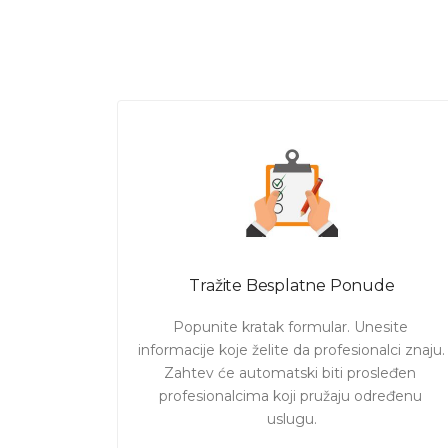
Tražite Besplatne Ponude
Popunite kratak formular. Unesite 
informacije koje želite da profesionalci znaju. 

Zahtev će automatski biti prosleđen 
profesionalcima koji pružaju određenu 
uslugu.