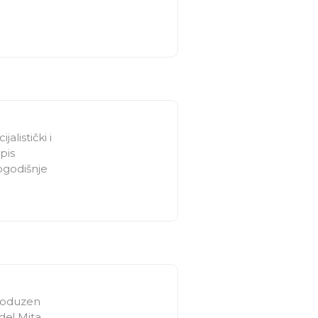
alistički i
pis
gogodišnje
produzen
de! Mita