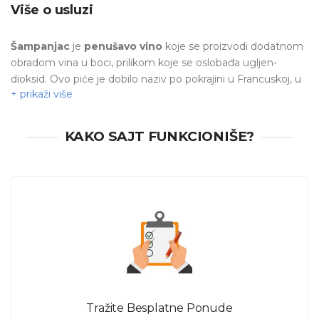
Više o usluzi
Šampanjac
je
penušavo vino
koje se proizvodi dodatnom
obradom vina u boci, prilikom koje se oslobađa ugljen-
dioksid. Ovo piće je dobilo naziv po pokrajini u Francuskoj, u
kojoj je nastalo -
Šampanji
. Kada spomenemo
šampanjac
složoćemo se da je prva asocijacija zdravica, odnosno
tradicionalno
nazdravljanje šampanjcem
. Neizostavan je
KAKO SAJT FUNKCIONIŠE?
na
proslavama
,
svadbama
,
punoletstvima
i drugim
prilikama.
Kupola sa šampanjcem
pripada vrsti dekoracije na koju
niko ne ostaje imun.
„Vau” efekat kod zvanica je
zagarantovan, a Vaša proslava dobija posebnu notu.
Ukoliko i Vi želite ovaj detalj na svojoj proslavi - pošaljite
zahtev. Uskoro očekujte ponude od profesionalaca koji
pružaju uslugu
iznajmljivanja šampanjac fontane
(kupole) u Beogradu
. Izaberite ponudu koja Vam najviše
Tražite Besplatne Ponude