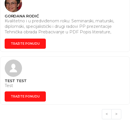
GORDANA RODIĆ
Kvalitetno i u predviđenom roku: Seminarski, maturski,
diplomski, specijalistički i drugi radovi PP prezentacije
Tehnička obrada Prebacivanje u PDF Popis literature,
ubacivanje fusnota/endnota, ... ... I ostalo po dogovoru
Dugogodišnje iskustvo i praktičan rad u MS Office paketu
TRAŽITE PONUDU
TEST TEST
Test
TRAŽITE PONUDU
<
>