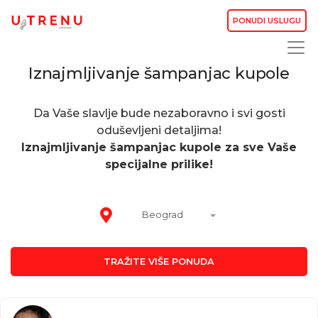
PONUDI USLUGU
Iznajmljivanje šampanjac kupole
Da Vaše slavlje bude nezaboravno i svi gosti
oduševljeni detaljima!
Iznajmljivanje šampanjac kupole za sve Vaše
specijalne prilike!
Beograd
TRAŽITE VIŠE PONUDA