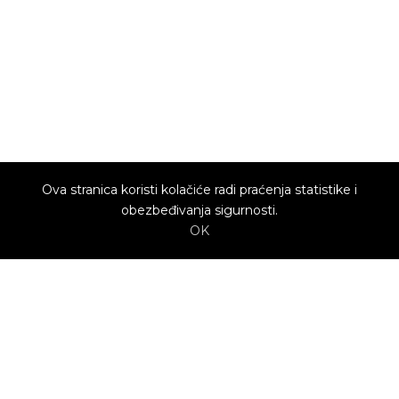
Ova stranica koristi kolačiće radi praćenja statistike i
obezbeđivanja sigurnosti.
OK
O nama