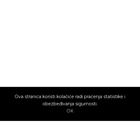
Ova stranica koristi kolačiće radi praćenja statistike i
obezbeđivanja sigurnosti.
OK