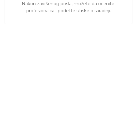
Nakon završenog posla, možete da ocenite 
profesionalca i podelite utiske o saradnji.