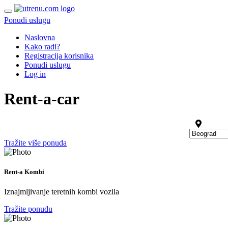
Ponudi uslugu
Naslovna
Kako radi?
Registracija korisnika
Ponudi uslugu
Log in
Rent-a-car
Tražite više ponuda
Rent-a Kombi
Iznajmljivanje teretnih kombi vozila
Tražite ponudu