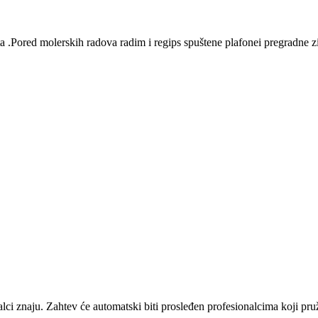
ta .Pored molerskih radova radim i regips spuštene plafonei pregradne z
alci znaju. Zahtev će automatski biti prosleđen profesionalcima koji pr