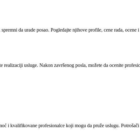
i spremni da urade posao. Pogledajte njihove profile, cene rada, ocene 
 realizaciji usluge. Nakon završenog posla, možete da ocenite profesion
omoć i kvalifikovane profesionalce koji mogu da pruže uslugu. Potrošači