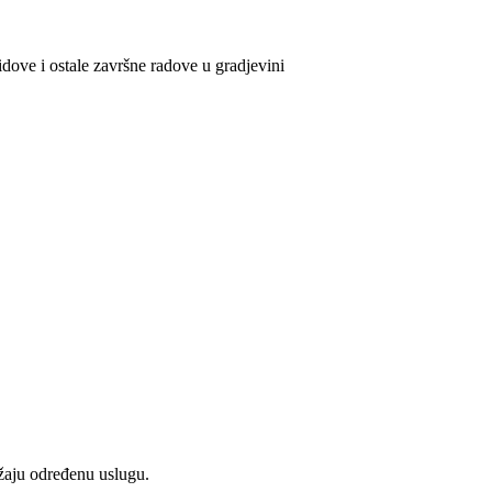
idove i ostale završne radove u gradjevini
užaju određenu uslugu.