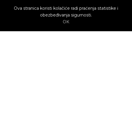
Ova stranica koristi kolačiće radi praćenja statistike i
obezbeđivanja sigurnosti.
OK
O nama
Utrenu.com je nastao u želji da spoji potrošače
kojima je potrebna pomoć i kvalifikovane
profesionalce koji mogu da pruže uslugu.
Potrošači biraju ponudu profesionalca koja im
najviše odgovara.