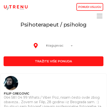
PONUDI USLUGU
Psihoterapeut / psiholog
Kragujevac
TRAŽITE VIŠE PONUDA
FILIP GREGOVIC
064 581 04 99 Whats / Viber Poz, nisam često ovde zbog
obaveza... Zovem se Filip, 28 godina i iz Beograda sam. : )
Po struci sam fotograf i pravim profesionalne fotografije za