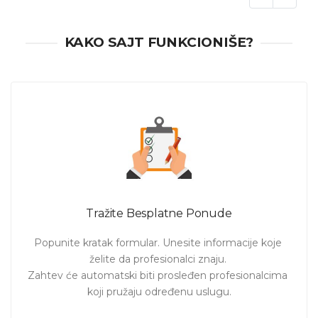
sesije sa klijentima i pomaže im da osveste i da uključe
kreativnu i logičku stranu u orijentisanosti ka budućnosti i
rešenju. Vanja je osnivač firme Anchor i vodeći trener i
KAKO SAJT FUNKCIONIŠE?
fasilitator. Ljude treba posmatrati kao ljude i kada postanu
brojevi to je alarmantni znak za problem. Svi ljudi imaju sve
potrebne resurse da načine pozitivnu promenu, samo ih
nisu svesni. Moj posao je da kroz razgovor, trening, ili
radionicu pomognem klijentima da osveste koliko su divni i
koliko je važno da neko čuje ono sto oni imaju da kažu i da
neko primeti njihov rad i rezultat. Kroz fantastične alate koje
coaching i Poitns Of You nude, dolazimo do rešnja i uvek
smo orijentisani ka budućnosti. Meni je važno da se ljudi
dobro zabave, da postoji poziv na akciju, da nas okružuje
lepa energija, da postoji struktura i vreme, da svako iznese
svoje stavove, ali i da ima vremena da se zamisli i razmisli o
pitanju koje želi da postavi. A ono najvaznije je LET’S PLAY
Tražite Besplatne Ponude
AND GROW!
Popunite kratak formular. Unesite informacije koje 
želite da profesionalci znaju. 

Zahtev će automatski biti prosleđen profesionalcima 
koji pružaju određenu uslugu.