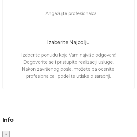
Izaberite Najbolju
Izaberite ponudu koja Vam najviše odgovara!

Dogovorite se i pristupite realizaciji usluge.

Nakon završenog posla, možete da ocenite 
profesionalca i podelite utiske o saradnji.
Info
×