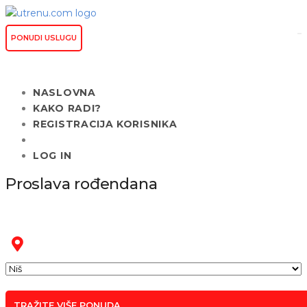
PONUDI USLUGU
NASLOVNA
KAKO RADI?
REGISTRACIJA KORISNIKA
LOG IN
Proslava rođendana
TRAŽITE VIŠE PONUDA