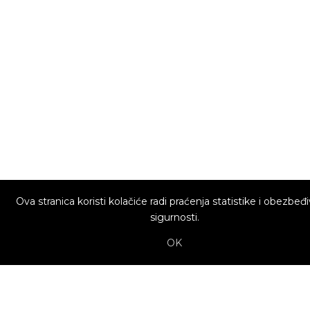
Ova stranica koristi kolačiće radi praćenja statistike i obezbeđ
sigurnosti.
OK