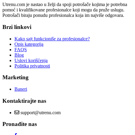
Utrenu.com je nastao u želji da spoji potrošače kojima je potrebna
pomoć i kvalifikovane profesionalce koji mogu da pruže uslugu.
Potrošači biraju ponudu profesionalca koja im najviše odgovara.
Brzi linkovi
Kako sajt funkcioniše za profesionalce?
Opis kategorija
FAQS
Blog
Uslovi korišćenja
Politika privatnosti
Marketing
Baneri
Kontaktirajte nas
support@utrenu.com
Pronađite nas