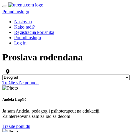
Ponudi uslugu
Naslovna
Kako radi?
Registracija korisnika
Ponudi uslugu
Log in
Proslava rođendana
Tražite više ponuda
Anđela Lupšić
Ja sam Anđela, pedagog i psihoterapeut na edukaciji.
Zainteresovana sam za rad sa decom
Tražite ponudu