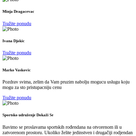
Minja Dragacevac
Tražite ponudu
Ivana Djokic
Tražite ponudu
Marko Vaskovic
Pozdrav svima, zelim da Vam pruzim nabolju mogucu uslugu koju
mogu za sto pristupacniju cenu
Tražite ponudu
Sportsko udruženje Dokaži Se
Bavimo se proslavama sportskih rođendana na otvorenom ili u
zatvorenom prostoru. Ukoliko želite jedinstven i drugačiji rodjendan