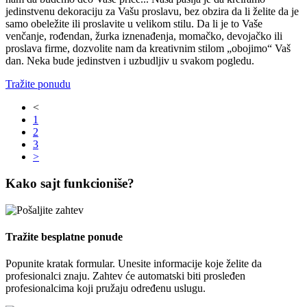
jedinstvenu dekoraciju za Vašu proslavu, bez obzira da li želite da je
samo obeležite ili proslavite u velikom stilu. Da li je to Vaše
venčanje, rođendan, žurka iznenađenja, momačko, devojačko ili
proslava firme, dozvolite nam da kreativnim stilom „obojimo“ Vaš
dan. Neka bude jedinstven i uzbudljiv u svakom pogledu.
Tražite ponudu
<
1
2
3
>
Kako sajt funkcioniše?
Tražite besplatne ponude
Popunite kratak formular. Unesite informacije koje želite da
profesionalci znaju. Zahtev će automatski biti prosleđen
profesionalcima koji pružaju određenu uslugu.