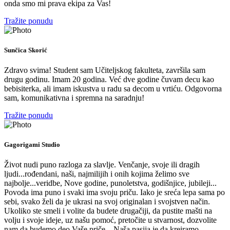
onda smo mi prava ekipa za Vas!
Tražite ponudu
Sunčica Skorić
Zdravo svima! Student sam Učiteljskog fakulteta, završila sam
drugu godinu. Imam 20 godina. Već dve godine čuvam decu kao
bebisiterka, ali imam iskustva u radu sa decom u vrtiću. Odgovorna
sam, komunikativna i spremna na saradnju!
Tražite ponudu
Gagorigami Studio
Život nudi puno razloga za slavlje. Venčanje, svoje ili dragih
ljudi...rođendani, naši, najmilijih i onih kojima želimo sve
najbolje...veridbe, Nove godine, punoletstva, godišnjice, jubileji...
Povoda ima puno i svaki ima svoju priču. Iako je sreća lepa sama po
sebi, svako želi da je ukrasi na svoj originalan i svojstven način.
Ukoliko ste smeli i volite da budete drugačiji, da pustite mašti na
volju i svoje ideje, uz našu pomoć, pretočite u stvarnost, dozvolite
nam da budemo deo Vaše priče... Naša pasija je da kreiramo