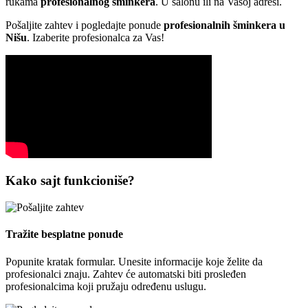
rukama
profesionalnog šminkera
. U salonu ili na Vašoj adresi.
Pošaljite zahtev i pogledajte ponude
profesionalnih šminkera u
Nišu
. Izaberite profesionalca za Vas!
Kako sajt funkcioniše?
Tražite besplatne ponude
Popunite kratak formular. Unesite informacije koje želite da
profesionalci znaju. Zahtev će automatski biti prosleđen
profesionalcima koji pružaju određenu uslugu.