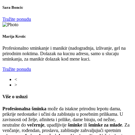
Sara Boncic
Tražite ponudu
Marija Krstic
Profesionalno sminkanje i manikir (nadogradnja, izlivanje, gel na
prirodnim noktima. Dolazak na kucnu adresu, samo u slucaju
sminkanja, za manikir dolazak kod mene kuci.
Tražite ponudu
<
>
Više o usluzi
Profesionalna
šminka
može da istakne prirodnu lepotu dama,
prikrije nedostatke i učini da zablistaju u posebnim prilikama. U
zavisnosti od želje, afiniteta i prilike, dame biraju, od nežne,
neutralne do
večernje
, upadljivije
šminke
ili
šminke za mlade
. Za
venčanje, rođendan, proslavu, zablistajte zahvaljujući spretnim