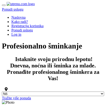
Ponudi uslugu
Naslovna
Kako radi?
Registracija korisnika
Ponudi uslugu
Log in
Profesionalno šminkanje
Istaknite svoju prirodnu lepotu!
Dnevna, noćna ili šminka za mlade.
Pronađite
profesionalnog šminkera
za
Vas!
Tražite više ponuda