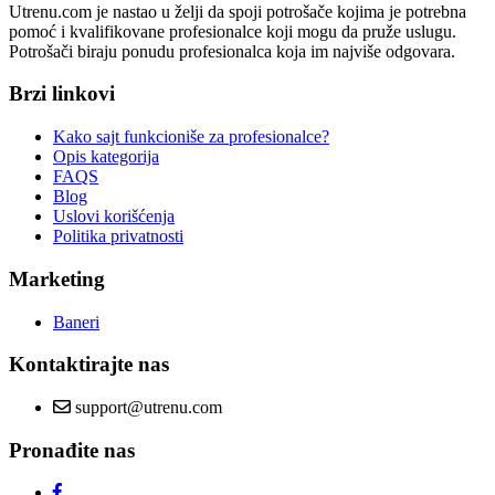
Utrenu.com je nastao u želji da spoji potrošače kojima je potrebna
pomoć i kvalifikovane profesionalce koji mogu da pruže uslugu.
Potrošači biraju ponudu profesionalca koja im najviše odgovara.
Brzi linkovi
Kako sajt funkcioniše za profesionalce?
Opis kategorija
FAQS
Blog
Uslovi korišćenja
Politika privatnosti
Marketing
Baneri
Kontaktirajte nas
support@utrenu.com
Pronađite nas