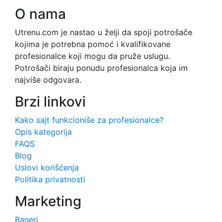
O nama
Utrenu.com je nastao u želji da spoji potrošače
kojima je potrebna pomoć i kvalifikovane
profesionalce koji mogu da pruže uslugu.
Potrošači biraju ponudu profesionalca koja im
najviše odgovara.
Brzi linkovi
Kako sajt funkcioniše za profesionalce?
Opis kategorija
FAQS
Blog
Uslovi korišćenja
Politika privatnosti
Marketing
Baneri