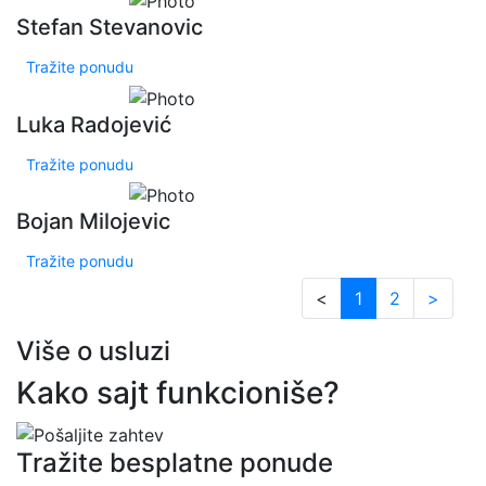
Stefan Stevanovic
Tražite ponudu
Luka Radojević
Tražite ponudu
Bojan Milojevic
Tražite ponudu
<
1
2
>
Više o usluzi
Kako sajt funkcioniše?
Tražite besplatne ponude