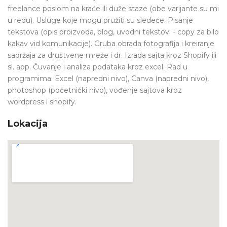
freelance poslom na kraće ili duže staze (obe varijante su mi
u redu). Usluge koje mogu pružiti su sledeće: Pisanje
tekstova (opis proizvoda, blog, uvodni tekstovi - copy za bilo
kakav vid komunikacije). Gruba obrada fotografija i kreiranje
sadržaja za društvene mreže i dr. Izrada sajta kroz Shopify ili
sl. app. Čuvanje i analiza podataka kroz excel. Rad u
programima: Excel (napredni nivo), Canva (napredni nivo),
photoshop (početnički nivo), vođenje sajtova kroz
wordpress i shopify.
Lokacija