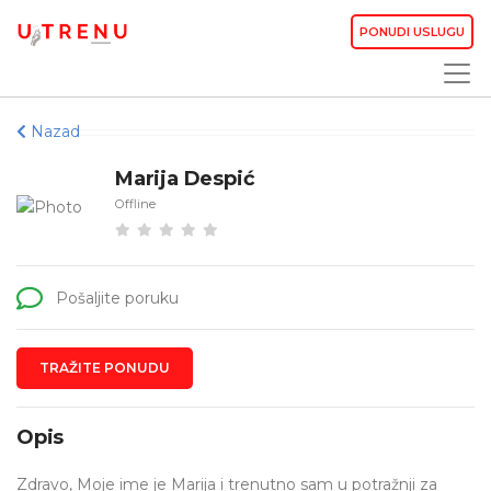
PONUDI USLUGU
Nazad
Marija Despić
Offline
Pošaljite poruku
TRAŽITE PONUDU
Opis
Zdravo, Moje ime je Marija i trenutno sam u potražnji za