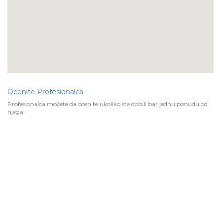
Ocenite Profesionalca
Profesionalca možete da ocenite ukoliko ste dobili bar jednu ponudu od
njega.