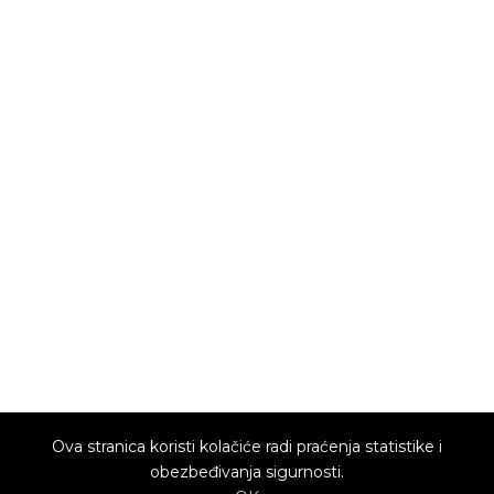
Ova stranica koristi kolačiće radi praćenja statistike i
obezbeđivanja sigurnosti.