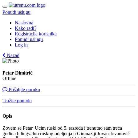
Ponudi uslugu
Naslovna
Kako radi?
Registracija korisnika
Ponudi uslugu
Log in
Nazad
Petar Dimitrić
Offline
Pošaljite poruku
Tražite ponudu
Opis
Zovem se Petar. Ucim ruski od 5. razreda i trenutno sam treća
godina bilingvalno ruskog odeljenja u Gimnaziji Jovan Jovanović