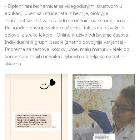
- Diplomirani biohemičar sa višegodišnjim iskustvom u
edukaciji učenika i studenata iz hemije, biologije,
matematike - Uživam u radu sa učenicima i studentima -
Prilagođen pristup svakom učeniku, fokus na najvažnije
delove iz svake lekcije - Online ili uživo održavanje časova -
Individualni ili grupni časovi (znatno povoljnija varijanta) -
Priprema za testove, kolokvijume, malu maturu - Neki od
komentara mojih učenika i njihovih roditelja su na datim
slikama