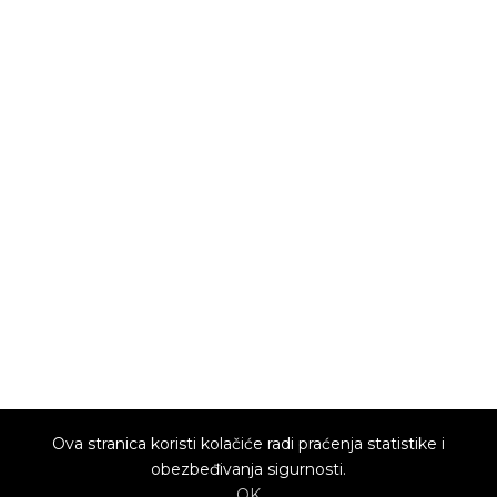
Ova stranica koristi kolačiće radi praćenja statistike i
obezbeđivanja sigurnosti.
OK