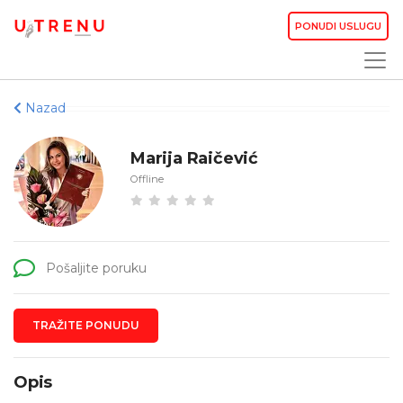
PONUDI USLUGU
Nazad
Marija Raičević
Offline
Pošaljite poruku
TRAŽITE PONUDU
Opis