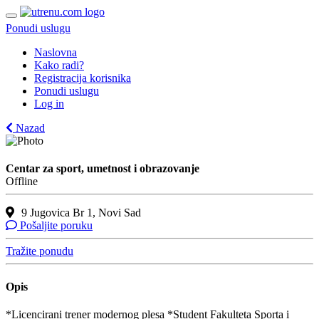
Ponudi uslugu
Naslovna
Kako radi?
Registracija korisnika
Ponudi uslugu
Log in
Nazad
Centar za sport, umetnost i obrazovanje
Offline
9 Jugovica Br 1, Novi Sad
Pošaljite poruku
Tražite ponudu
Opis
*Licencirani trener modernog plesa *Student Fakulteta Sporta i