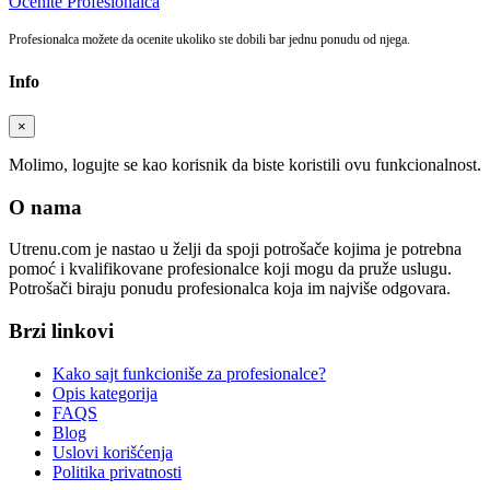
Ocenite Profesionalca
Profesionalca možete da ocenite ukoliko ste dobili bar jednu ponudu od njega.
Info
×
Molimo, logujte se kao korisnik da biste koristili ovu funkcionalnost.
O nama
Utrenu.com je nastao u želji da spoji potrošače kojima je potrebna
pomoć i kvalifikovane profesionalce koji mogu da pruže uslugu.
Potrošači biraju ponudu profesionalca koja im najviše odgovara.
Brzi linkovi
Kako sajt funkcioniše za profesionalce?
Opis kategorija
FAQS
Blog
Uslovi korišćenja
Politika privatnosti