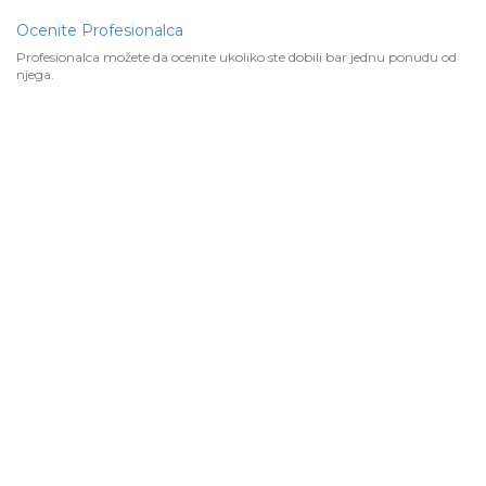
Ocenite Profesionalca
Profesionalca možete da ocenite ukoliko ste dobili bar jednu ponudu od
njega.