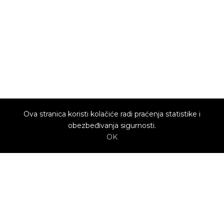
Ova stranica koristi kolačiće radi praćenja statistike i
obezbeđivanja sigurnosti.
OK