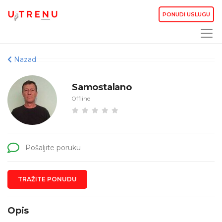
PONUDI USLUGU
Nazad
Samostalano
Offline
Pošaljite poruku
TRAŽITE PONUDU
Opis