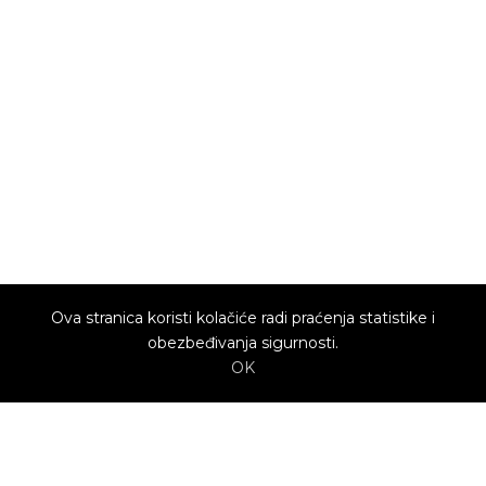
Ova stranica koristi kolačiće radi praćenja statistike i
obezbeđivanja sigurnosti.
OK