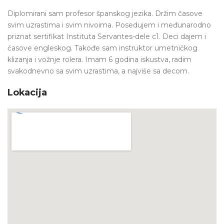
Diplomirani sam profesor španskog jezika. Držim časove
svim uzrastima i svim nivoima. Posedujem i međunarodno
priznat sertifikat Instituta Servantes-dele c1. Deci dajem i
časove engleskog. Takođe sam instruktor umetničkog
klizanja i vožnje rolera. Imam 6 godina iskustva, radim
svakodnevno sa svim uzrastima, a najviše sa decom.
Lokacija