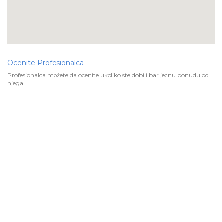
Ocenite Profesionalca
Profesionalca možete da ocenite ukoliko ste dobili bar jednu ponudu od
njega.