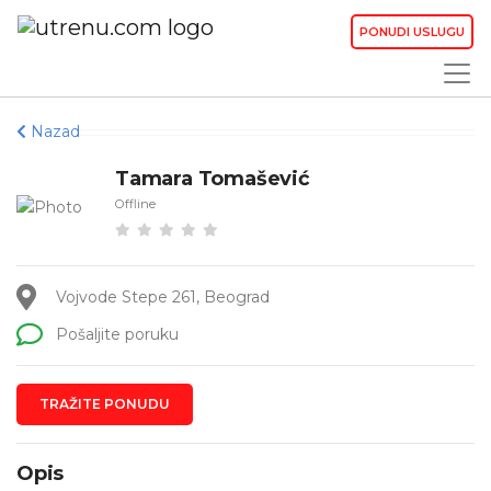
PONUDI USLUGU
Nazad
Tamara Tomašević
Offline
Vojvode Stepe 261, Beograd
Pošaljite poruku
TRAŽITE PONUDU
Opis