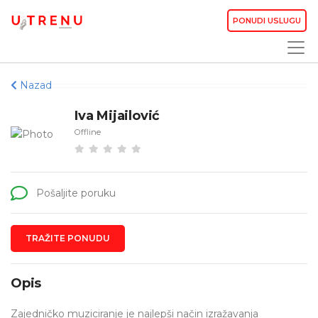
PONUDI USLUGU
Nazad
Iva Mijailović
Offline
Pošaljite poruku
TRAŽITE PONUDU
Opis
Zajedničko muziciranje je najlepši način izražavanja