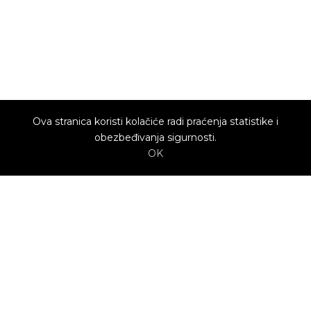
Ova stranica koristi kolačiće radi praćenja statistike i
obezbeđivanja sigurnosti.
OK
O nama