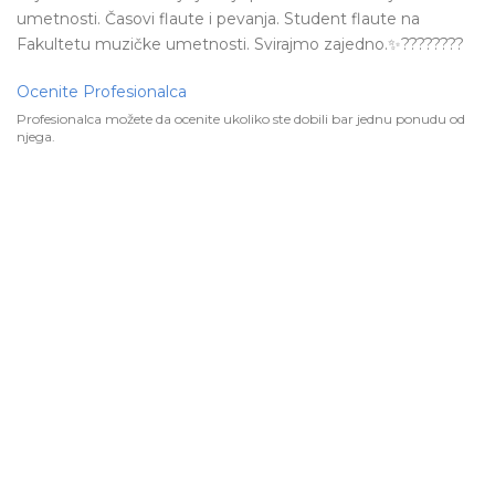
umetnosti. Časovi flaute i pevanja. Student flaute na
Fakultetu muzičke umetnosti. Svirajmo zajedno.✨????????
Ocenite Profesionalca
Profesionalca možete da ocenite ukoliko ste dobili bar jednu ponudu od
njega.