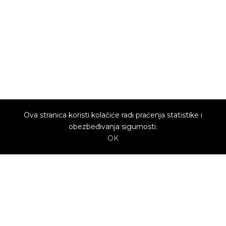
Ova stranica koristi kolačiće radi praćenja statistike i
obezbeđivanja sigurnosti.
OK