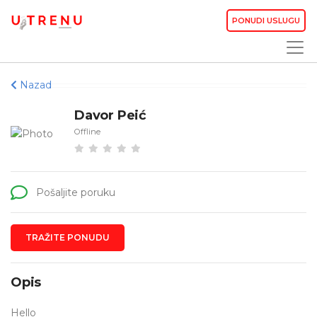
PONUDI USLUGU
Nazad
Davor Peić
Offline
Pošaljite poruku
TRAŽITE PONUDU
Opis
Hello