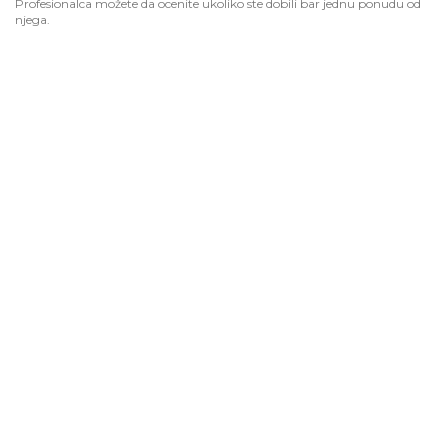
Profesionalca možete da ocenite ukoliko ste dobili bar jednu ponudu od
njega.