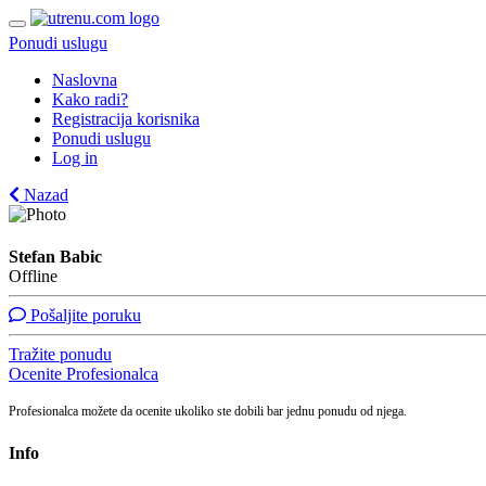
Ponudi uslugu
Naslovna
Kako radi?
Registracija korisnika
Ponudi uslugu
Log in
Nazad
Stefan Babic
Offline
Pošaljite poruku
Tražite ponudu
Ocenite Profesionalca
Profesionalca možete da ocenite ukoliko ste dobili bar jednu ponudu od njega.
Info