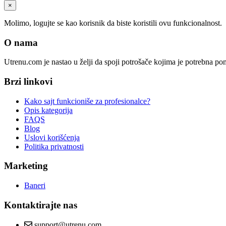
×
Molimo, logujte se kao korisnik da biste koristili ovu funkcionalnost.
O nama
Utrenu.com je nastao u želji da spoji potrošače kojima je potrebna p
Brzi linkovi
Kako sajt funkcioniše za profesionalce?
Opis kategorija
FAQS
Blog
Uslovi korišćenja
Politika privatnosti
Marketing
Baneri
Kontaktirajte nas
support@utrenu.com