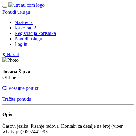
Ponudi uslugu
Naslovna
Kako radi?
Registracija korisnika
Ponudi uslugu
Log in
Nazad
Jovana Šipka
Offline
Pošaljite poruku
Tražite ponudu
Opis
Časovi jezika. Pisanje radova. Kontakt za detalje na broj (viber,
whatsapp) 0692441993.