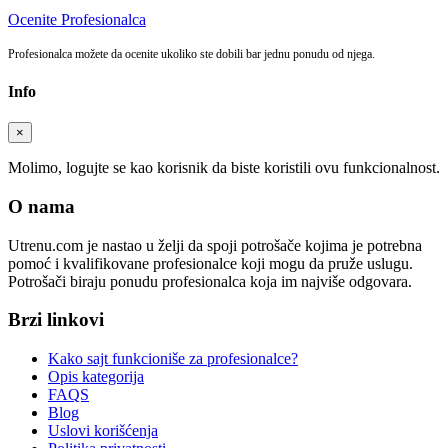
Ocenite Profesionalca
Profesionalca možete da ocenite ukoliko ste dobili bar jednu ponudu od njega.
Info
×
Molimo, logujte se kao korisnik da biste koristili ovu funkcionalnost.
O nama
Utrenu.com je nastao u želji da spoji potrošače kojima je potrebna
pomoć i kvalifikovane profesionalce koji mogu da pruže uslugu.
Potrošači biraju ponudu profesionalca koja im najviše odgovara.
Brzi linkovi
Kako sajt funkcioniše za profesionalce?
Opis kategorija
FAQS
Blog
Uslovi korišćenja