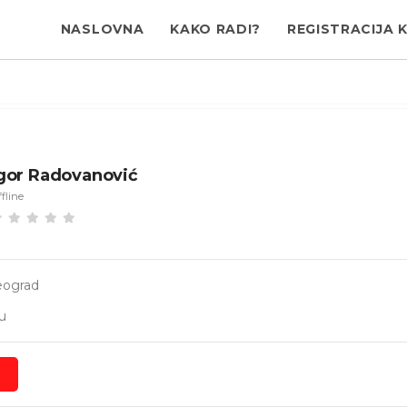
NASLOVNA
KAKO RADI?
REGISTRACIJA 
gor Radovanović
fline
eograd
u