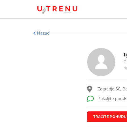
Nazad
I
Of
Zagradje 36, B
Pošaljite poruk
TRAŽITE PONUDU