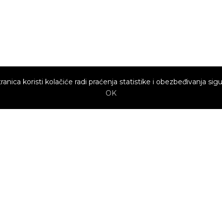
ranica koristi kolačiće radi praćenja statistike i obezbeđivanja sigu
OK
Brzi linkovi
Marketing
Kako sajt
Baneri
funkcioniše za
profesionalce?