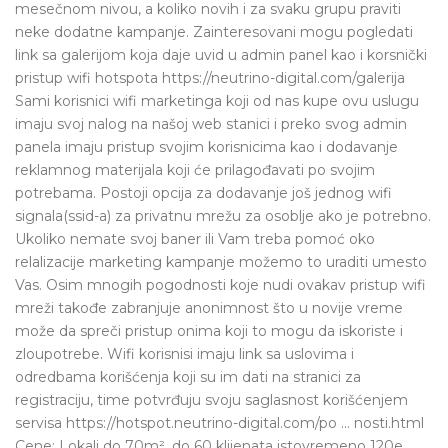
mesečnom nivou, a koliko novih i za svaku grupu praviti
neke dodatne kampanje. Zainteresovani mogu pogledati
link sa galerijom koja daje uvid u admin panel kao i korsnički
pristup wifi hotspota https://neutrino-digital.com/galerija
Sami korisnici wifi marketinga koji od nas kupe ovu uslugu
imaju svoj nalog na našoj web stanici i preko svog admin
panela imaju pristup svojim korisnicima kao i dodavanje
reklamnog materijala koji će prilagođavati po svojim
potrebama. Postoji opcija za dodavanje još jednog wifi
signala(ssid-a) za privatnu mrežu za osoblje ako je potrebno.
Ukoliko nemate svoj baner ili Vam treba pomoć oko
relalizacije marketing kampanje možemo to uraditi umesto
Vas. Osim mnogih pogodnosti koje nudi ovakav pristup wifi
mreži takođe zabranjuje anonimnost što u novije vreme
može da spreči pristup onima koji to mogu da iskoriste i
zloupotrebe. Wifi korisnisi imaju link sa uslovima i
odredbama korišćenja koji su im dati na stranici za
registraciju, time potvrđuju svoju saglasnost korišćenjem
servisa https://hotspot.neutrino-digital.com/po ... nosti.html
Cene: Lokali do 70m², do 60 klijenata istovremeno 120e