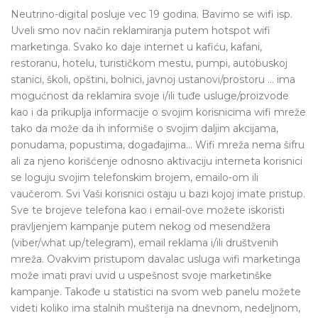
Neutrino-digital posluje vec 19 godina. Bavimo se wifi isp.
Uveli smo nov način reklamiranja putem hotspot wifi
marketinga. Svako ko daje internet u kafiću, kafani,
restoranu, hotelu, turističkom mestu, pumpi, autobuskoj
stanici, školi, opštini, bolnici, javnoj ustanovi/prostoru ... ima
mogućnost da reklamira svoje i/ili tuđe usluge/proizvode
kao i da prikuplja informacije o svojim korisnicima wifi mreže
tako da može da ih informiše o svojim daljim akcijama,
ponudama, popustima, događajima... Wifi mreža nema šifru
ali za njeno korišćenje odnosno aktivaciju interneta korisnici
se loguju svojim telefonskim brojem, emailo-om ili
vaučerom. Svi Vaši korisnici ostaju u bazi kojoj imate pristup.
Sve te brojeve telefona kao i email-ove možete iskoristi
pravljenjem kampanje putem nekog od mesendžera
(viber/what up/telegram), email reklama i/ili društvenih
mreža. Ovakvim pristupom davalac usluga wifi marketinga
može imati pravi uvid u uspešnost svoje marketinške
kampanje. Takođe u statistici na svom web panelu možete
videti koliko ima stalnih mušterija na dnevnom, nedeljnom,