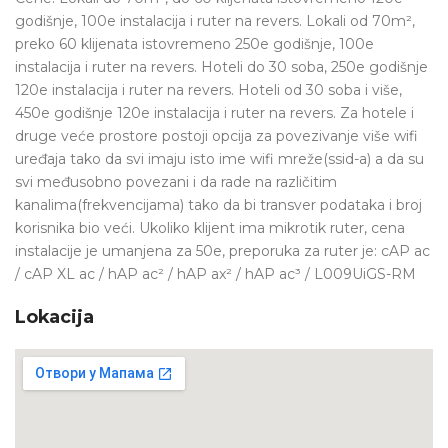
godišnje, 100e instalacija i ruter na revers. Lokali od 70m²,
preko 60 klijenata istovremeno 250e godišnje, 100e
instalacija i ruter na revers. Hoteli do 30 soba, 250e godišnje
120e instalacija i ruter na revers. Hoteli od 30 soba i više,
450e godišnje 120e instalacija i ruter na revers. Za hotele i
druge veće prostore postoji opcija za povezivanje više wifi
uređaja tako da svi imaju isto ime wifi mreže(ssid-a) a da su
svi međusobno povezani i da rade na različitim
kanalima(frekvencijama) tako da bi transver podataka i broj
korisnika bio veći. Ukoliko klijent ima mikrotik ruter, cena
instalacije je umanjena za 50e, preporuka za ruter je: cAP ac
/ cAP XL ac / hAP ac² / hAP ax² / hAP ac³ / L009UiGS-RM
Lokacija