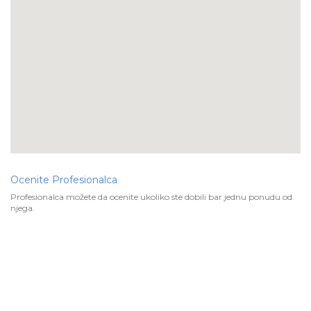
Ocenite Profesionalca
Profesionalca možete da ocenite ukoliko ste dobili bar jednu ponudu od
njega.