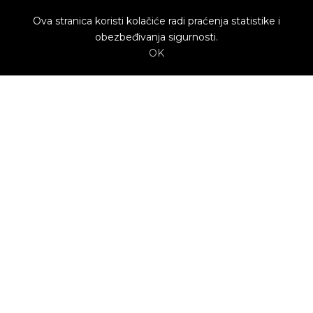
Ova stranica koristi kolačiće radi praćenja statistike i
obezbeđivanja sigurnosti.
OK
O nama
Utrenu.com je nastao u želji da spoji potrošače
kojima je potrebna pomoć i kvalifikovane
profesionalce koji mogu da pruže uslugu.
Potrošači biraju ponudu profesionalca koja im
najviše odgovara.