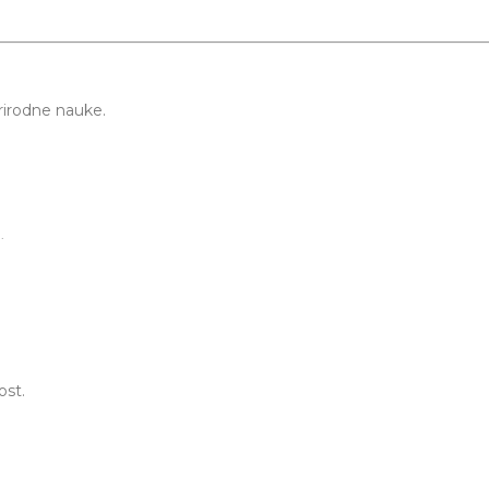
prirodne nauke.
.
ost.