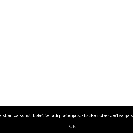
 stranica koristi kolačiće radi praćenja statistike i obezbeđivanja s
OK