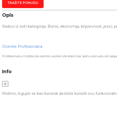
TRAŽITE PONUDU
Opis
Radovi iz svih kategorija. Biznis, ekonomija, knjizevnost, jezici, 
Ocenite Profesionalca
Profesionalca možete da ocenite ukoliko ste dobili bar jednu ponudu od njega
Info
×
Molimo, logujte se kao korisnik da biste koristili ovu funkcionaln