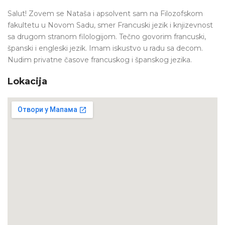
Salut! Zovem se Nataša i apsolvent sam na Filozofskom
fakultetu u Novom Sadu, smer Francuski jezik i knjizevnost
sa drugom stranom filologijom. Tečno govorim francuski,
španski i engleski jezik. Imam iskustvo u radu sa decom.
Nudim privatne časove francuskog i španskog jezika.
Lokacija