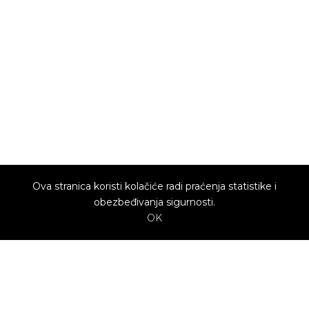
Ova stranica koristi kolačiće radi praćenja statistike i
obezbeđivanja sigurnosti.
OK