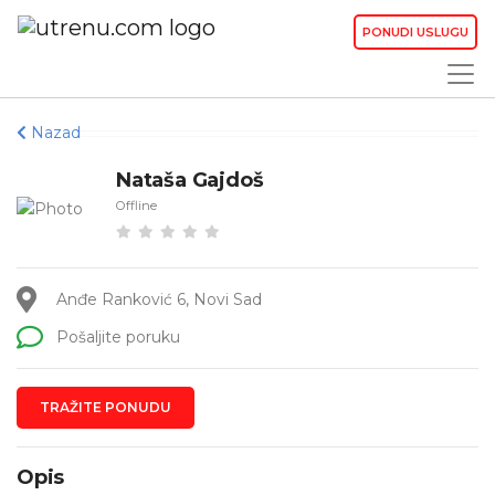
PONUDI USLUGU
Nazad
Nataša Gajdoš
Offline
Anđe Ranković 6, Novi Sad
Pošaljite poruku
TRAŽITE PONUDU
Opis