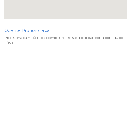
Ocenite Profesionalca
Profesionalca možete da ocenite ukoliko ste dobili bar jednu ponudu od
njega.