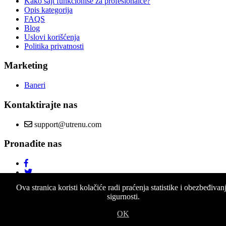
Kako sajt funkcioniše za profesionalce?
Opis kategorija
FAQS
Blog
Uslovi korišćenja
Politika privatnosti
Marketing
Baneri
Kontaktirajte nas
support@utrenu.com
Pronađite nas
Ova stranica koristi kolačiće radi praćenja statistike i obezbeđivan
sigurnosti.
OK
© Copyright 2026 utrenu.com