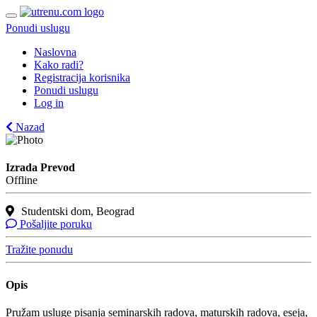
Ponudi uslugu
Naslovna
Kako radi?
Registracija korisnika
Ponudi uslugu
Log in
Nazad
Izrada Prevod
Offline
Studentski dom, Beograd
Pošaljite poruku
Tražite ponudu
Opis
Pružam usluge pisanja seminarskih radova, maturskih radova, eseja,