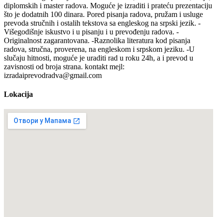
diplomskih i master radova. Moguće je izraditi i prateću prezentaciju
što je dodatnih 100 dinara. Pored pisanja radova, pružam i usluge
prevoda stručnih i ostalih tekstova sa engleskog na srpski jezik. -
Višegodišnje iskustvo i u pisanju i u prevođenju radova. -
Originalnost zagarantovana. -Raznolika literatura kod pisanja
radova, stručna, proverena, na engleskom i srpskom jeziku. -U
slučaju hitnosti, moguće je uraditi rad u roku 24h, a i prevod u
zavisnosti od broja strana. kontakt mejl:
izradaiprevodradva@gmail.com
Lokacija