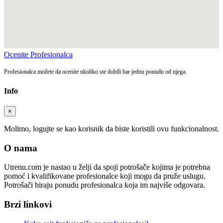
Ocenite Profesionalca
Profesionalca možete da ocenite ukoliko ste dobili bar jednu ponudu od njega.
Info
×
Molimo, logujte se kao korisnik da biste koristili ovu funkcionalnost.
O nama
Utrenu.com je nastao u želji da spoji potrošače kojima je potrebna
pomoć i kvalifikovane profesionalce koji mogu da pruže uslugu.
Potrošači biraju ponudu profesionalca koja im najviše odgovara.
Brzi linkovi