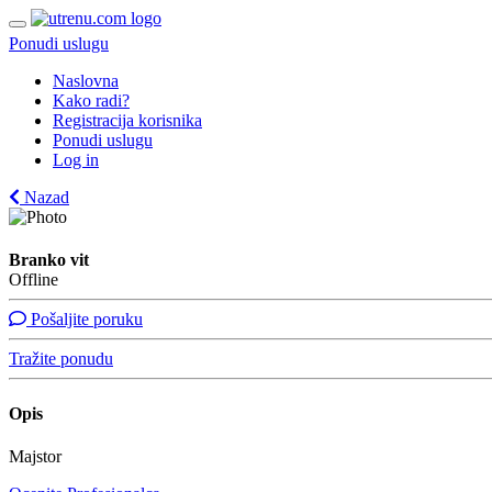
Ponudi uslugu
Naslovna
Kako radi?
Registracija korisnika
Ponudi uslugu
Log in
Nazad
Branko vit
Offline
Pošaljite poruku
Tražite ponudu
Opis
Majstor