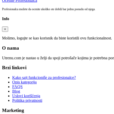
Ocenite Profesionalca
Profesionalca možete da ocenite ukoliko ste dobili bar jednu ponudu od njega.
Info
×
Molimo, logujte se kao korisnik da biste koristili ovu funkcionalnost.
O nama
Utrenu.com je nastao u želji da spoji potrošače kojima je potrebna p
Brzi linkovi
Kako sajt funkcioniše za profesionalce?
Opis kategorija
FAQS
Blog
Uslovi korišćenja
Politika privatnosti
Marketing