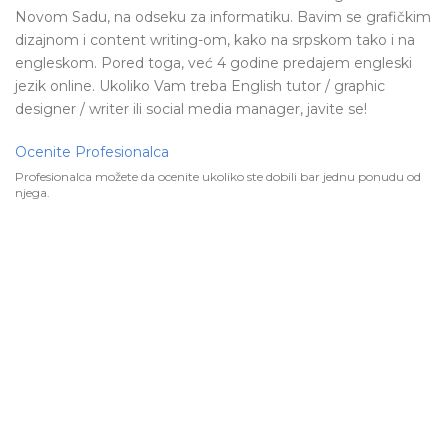
Novom Sadu, na odseku za informatiku. Bavim se grafičkim
dizajnom i content writing-om, kako na srpskom tako i na
engleskom. Pored toga, već 4 godine predajem engleski
jezik online. Ukoliko Vam treba English tutor / graphic
designer / writer ili social media manager, javite se!
Ocenite Profesionalca
Profesionalca možete da ocenite ukoliko ste dobili bar jednu ponudu od
njega.