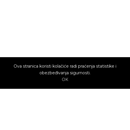
Ova stranica koristi kolačiće radi praćenja statistike i
obezbeđivanja sigurnosti.
OK