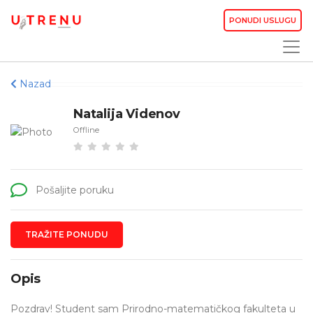
PONUDI USLUGU
Nazad
Natalija Videnov
Offline
Pošaljite poruku
TRAŽITE PONUDU
Opis
Pozdrav! Student sam Prirodno-matematičkog fakulteta u