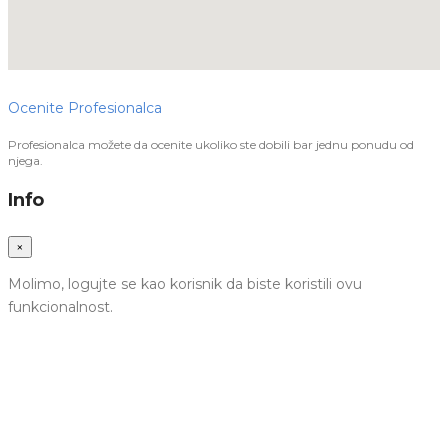
Ocenite Profesionalca
Profesionalca možete da ocenite ukoliko ste dobili bar jednu ponudu od
njega.
Info
×
Molimo, logujte se kao korisnik da biste koristili ovu
funkcionalnost.