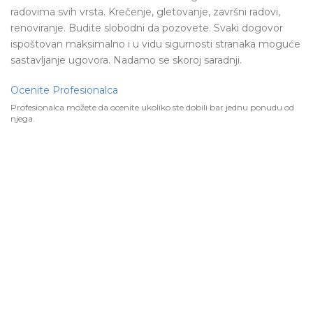
radovima svih vrsta. Krečenje, gletovanje, završni radovi,
renoviranje. Budite slobodni da pozovete. Svaki dogovor
ispoštovan maksimalno i u vidu sigurnosti stranaka moguće
sastavljanje ugovora. Nadamo se skoroj saradnji.
Ocenite Profesionalca
Profesionalca možete da ocenite ukoliko ste dobili bar jednu ponudu od
njega.