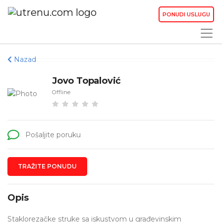
PONUDI USLUGU
Nazad
Jovo Topalović
Offline
Pošaljite poruku
TRAŽITE PONUDU
Opis
Staklorezačke struke sa iskustvom u građevinskim