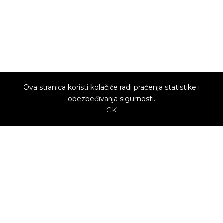
Ova stranica koristi kolačiće radi praćenja statistike i
obezbeđivanja sigurnosti.
OK
O nama