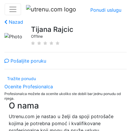
Ponudi uslugu
Nazad
Tijana Rajcic
Offline
Pošaljite poruku
Tražite ponudu
Ocenite Profesionalca
Profesionalca možete da ocenite ukoliko ste dobili bar jednu ponudu od
njega.
O nama
Utrenu.com je nastao u želji da spoji potrošače
kojima je potrebna pomoć i kvalifikovane
profesionalce koji mogu da pruže uslugu.