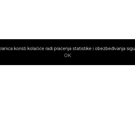
ranica koristi kolačiće radi praćenja statistike i obezbeđivanja sigu
OK
Brzi linkovi
Marketing
Kako sajt
Baneri
funkcioniše za
profesionalce?