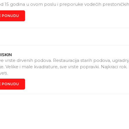
od 15 godina u ovom poslu i preporuke vodećih prestoničkih
E PONUDU
ISKIN
sve vrste drvenih podova. Restauracija starih podova, ugradnj
. Velike i male kvadrature, sve vrste popravki. Najkraci rok.
veti.
E PONUDU