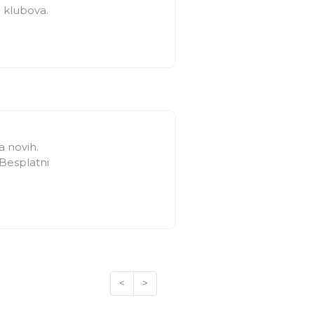
 klubova.
a novih.
 Besplatni
<
>