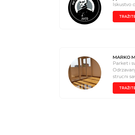
Iskustvo 
TRAŽIT
MARKO M
Parket i 
Odrzavanje
strucni sa
TRAŽIT