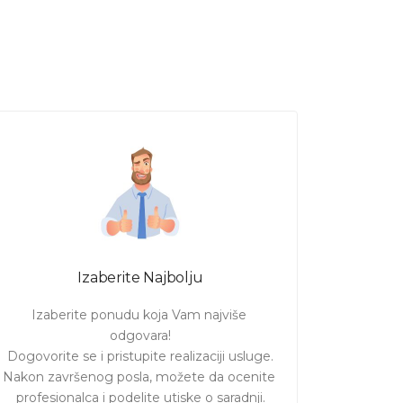
Izaberite Najbolju
Izaberite ponudu koja Vam najviše 
odgovara!

Dogovorite se i pristupite realizaciji usluge.

Nakon završenog posla, možete da ocenite 
profesionalca i podelite utiske o saradnji.