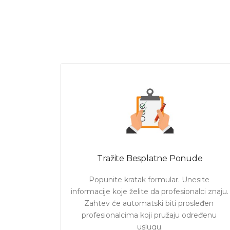
Tražite Besplatne Ponude
Popunite kratak formular. Unesite 
informacije koje želite da profesionalci znaju. 

Zahtev će automatski biti prosleđen 
profesionalcima koji pružaju određenu 
uslugu.