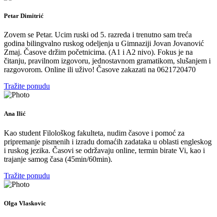
Petar Dimitrić
Zovem se Petar. Ucim ruski od 5. razreda i trenutno sam treća
godina bilingvalno ruskog odeljenja u Gimnaziji Jovan Jovanović
Zmaj. Časove držim početnicima. (A1 i A2 nivo). Fokus je na
čitanju, pravilnom izgovoru, jednostavnom gramatikom, slušanjem i
razgovorom. Online ili uživo! Časove zakazati na 0621720470
Tražite ponudu
Ana Ilić
Kao student Filološkog fakulteta, nudim časove i pomoć za
pripremanje pismenih i izradu domaćih zadataka u oblasti engleskog
i ruskog jezika. Časovi se održavaju online, termin birate Vi, kao i
trajanje samog časa (45min/60min).
Tražite ponudu
Olga Vlaskovic