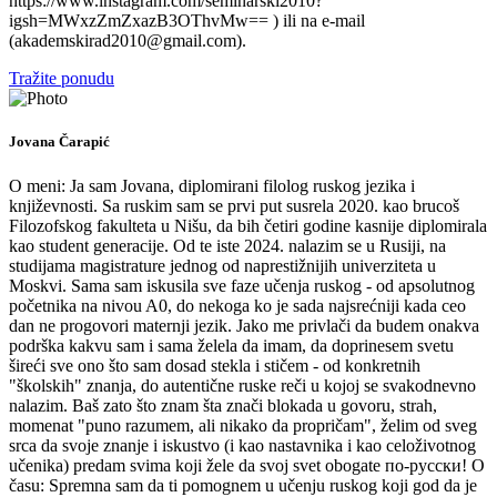
https://www.instagram.com/seminarski2010?
igsh=MWxzZmZxazB3OThvMw== ) ili na e-mail
(akademskirad2010@gmail.com).
Tražite ponudu
Jovana Čarapić
O meni: Ja sam Jovana, diplomirani filolog ruskog jezika i
književnosti. Sa ruskim sam se prvi put susrela 2020. kao brucoš
Filozofskog fakulteta u Nišu, da bih četiri godine kasnije diplomirala
kao student generacije. Od te iste 2024. nalazim se u Rusiji, na
studijama magistrature jednog od naprestižnijih univerziteta u
Moskvi. Sama sam iskusila sve faze učenja ruskog - od apsolutnog
početnika na nivou A0, do nekoga ko je sada najsrećniji kada ceo
dan ne progovori maternji jezik. Jako me privlači da budem onakva
podrška kakvu sam i sama želela da imam, da doprinesem svetu
šireći sve ono što sam dosad stekla i stičem - od konkretnih
"školskih" znanja, do autentične ruske reči u kojoj se svakodnevno
nalazim. Baš zato što znam šta znači blokada u govoru, strah,
momenat "puno razumem, ali nikako da propričam", želim od sveg
srca da svoje znanje i iskustvo (i kao nastavnika i kao celoživotnog
učenika) predam svima koji žele da svoj svet obogate по-русски! O
času: Spremna sam da ti pomognem u učenju ruskog koji god da je