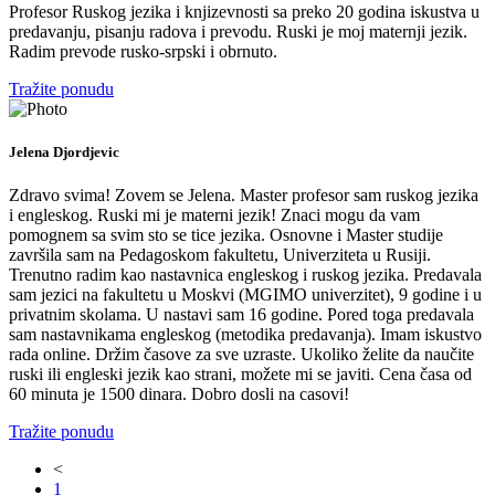
Profesor Ruskog jezika i knjizevnosti sa preko 20 godina iskustva u
predavanju, pisanju radova i prevodu. Ruski je moj maternji jezik.
Radim prevode rusko-srpski i obrnuto.
Tražite ponudu
Jelena Djordjevic
Zdravo svima! Zovem se Jelena. Master profesor sam ruskog jezika
i engleskog. Ruski mi je materni jezik! Znaci mogu da vam
pomognem sa svim sto se tice jezika. Osnovne i Master studije
završila sam na Pedagoskom fakultetu, Univerziteta u Rusiji.
Trenutno radim kao nastavnica engleskog i ruskog jezika. Predavala
sam jezici na fakultetu u Moskvi (MGIMO univerzitet), 9 godine i u
privatnim skolama. U nastavi sam 16 godine. Pored toga predavala
sam nastavnikama engleskog (metodika predavanja). Imam iskustvo
rada online. Držim časove za sve uzraste. Ukoliko želite da naučite
ruski ili engleski jezik kao strani, možete mi se javiti. Cena časa od
60 minuta je 1500 dinara. Dobro dosli na casovi!
Tražite ponudu
<
1