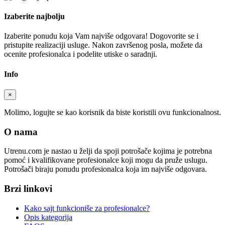
Izaberite najbolju
Izaberite ponudu koja Vam najviše odgovara! Dogovorite se i
pristupite realizaciji usluge. Nakon završenog posla, možete da
ocenite profesionalca i podelite utiske o saradnji.
Info
×
Molimo, logujte se kao korisnik da biste koristili ovu funkcionalnost.
O nama
Utrenu.com je nastao u želji da spoji potrošače kojima je potrebna
pomoć i kvalifikovane profesionalce koji mogu da pruže uslugu.
Potrošači biraju ponudu profesionalca koja im najviše odgovara.
Brzi linkovi
Kako sajt funkcioniše za profesionalce?
Opis kategorija