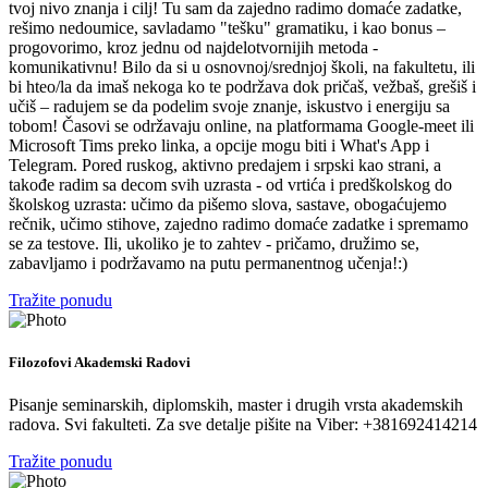
tvoj nivo znanja i cilj! Tu sam da zajedno radimo domaće zadatke,
rešimo nedoumice, savladamo "tešku" gramatiku, i kao bonus –
progovorimo, kroz jednu od najdelotvornijih metoda -
komunikativnu! Bilo da si u osnovnoj/srednjoj školi, na fakultetu, ili
bi hteo/la da imaš nekoga ko te podržava dok pričaš, vežbaš, grešiš i
učiš – radujem se da podelim svoje znanje, iskustvo i energiju sa
tobom! Časovi se održavaju online, na platformama Google-meet ili
Microsoft Tims preko linka, a opcije mogu biti i What's App i
Telegram. Pored ruskog, aktivno predajem i srpski kao strani, a
takođe radim sa decom svih uzrasta - od vrtića i predškolskog do
školskog uzrasta: učimo da pišemo slova, sastave, obogaćujemo
rečnik, učimo stihove, zajedno radimo domaće zadatke i spremamo
se za testove. Ili, ukoliko je to zahtev - pričamo, družimo se,
zabavljamo i podržavamo na putu permanentnog učenja!:)
Tražite ponudu
Filozofovi Akademski Radovi
Pisanje seminarskih, diplomskih, master i drugih vrsta akademskih
radova. Svi fakulteti. Za sve detalje pišite na Viber: +381692414214
Tražite ponudu