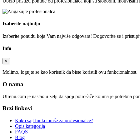
Ubrzo pristižu ponude od profesionalaca koji su slobodni, motivisani 
Izaberite najbolju
Izaberite ponudu koja Vam najviše odgovara! Dogovorite se i pristupite
Info
×
Molimo, logujte se kao korisnik da biste koristili ovu funkcionalnost.
O nama
Utrenu.com je nastao u želji da spoji potrošače kojima je potrebna p
Brzi linkovi
Kako sajt funkcioniše za profesionalce?
Opis kategorija
FAQS
Blog