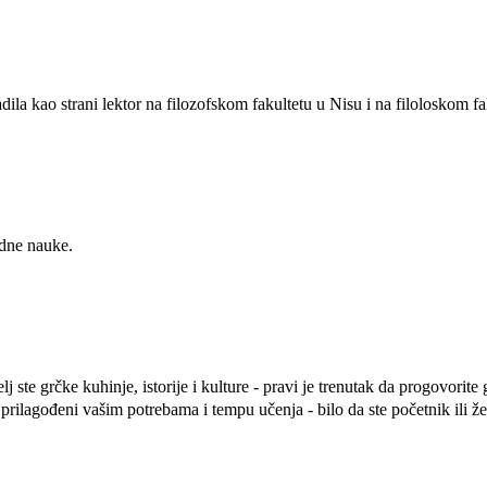
dila kao strani lektor na filozofskom fakultetu u Nisu i na filoloskom fa
odne nauke.
j ste grčke kuhinje, istorije i kulture - pravi je trenutak da progovorit
ilagođeni vašim potrebama i tempu učenja - bilo da ste početnik ili že