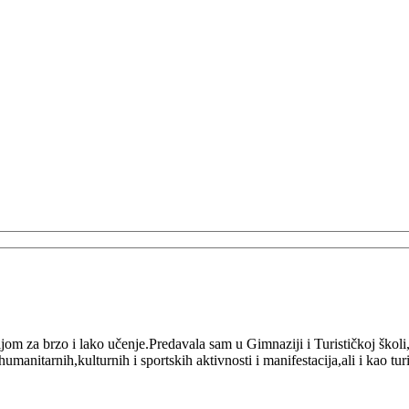
om za brzo i lako učenje.Predavala sam u Gimnaziji i Turističkoj školi
manitarnih,kulturnih i sportskih aktivnosti i manifestacija,ali i kao t