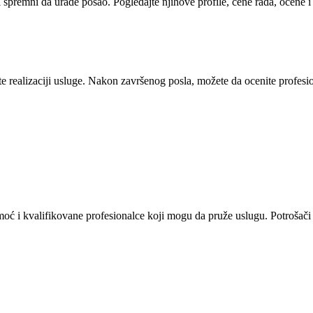
i spremni da urade posao. Pogledajte njihove profile, cene rada, ocene 
 realizaciji usluge. Nakon završenog posla, možete da ocenite profesion
omoć i kvalifikovane profesionalce koji mogu da pruže uslugu. Potrošači