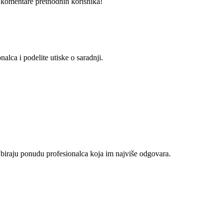
i komentare prethodnih korisnika!
alca i podelite utiske o saradnji.
 biraju ponudu profesionalca koja im najviše odgovara.