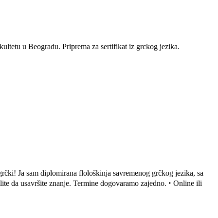
kultetu u Beogradu. Priprema za sertifikat iz grckog jezika.
e grčki! Ja sam diplomirana flološkinja savremenog grčkog jezika, sa
lite da usavršite znanje. Termine dogovaramo zajedno. ‣ Online ili