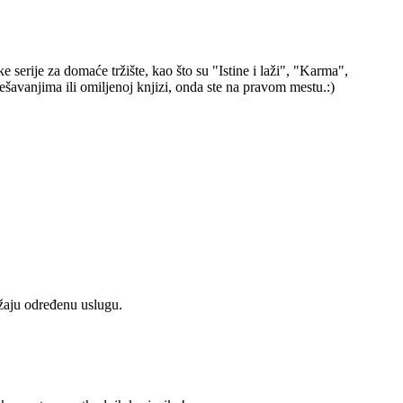
erije za domaće tržište, kao što su "Istine i laži", "Karma",
šavanjima ili omiljenoj knjizi, onda ste na pravom mestu.:)
užaju određenu uslugu.