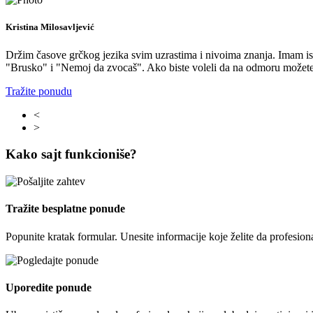
Kristina Milosavljević
Držim časove grčkog jezika svim uzrastima i nivoima znanja. Imam isku
"Brusko" i "Nemoj da zvocaš". Ako biste voleli da na odmoru možete d
Tražite ponudu
<
>
Kako sajt funkcioniše?
Tražite besplatne ponude
Popunite kratak formular. Unesite informacije koje želite da profesion
Uporedite ponude