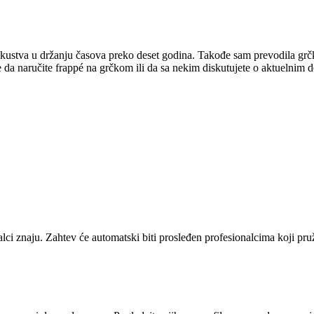
stva u držanju časova preko deset godina. Takođe sam prevodila grčke s
a naručite frappé na grčkom ili da sa nekim diskutujete o aktuelnim de
alci znaju. Zahtev će automatski biti prosleđen profesionalcima koji pr