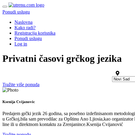
Ponudi uslugu
Naslovna
Kako radi?
Registracija korisnika
Ponudi uslugu
Log in
Privatni časovi grčkog jezika
Tražite više ponuda
Ksenija Cvijanovic
Predajem grčki jezik 26 godina, sa posebno izdefinisanom metodologij
u Grčkoj,bila sam prevodilac za Opštinu Ano Ljiosia,kao organizator hu
line ili u direktnom kontaktu za Zrenjanince.Ksenija Cvijanović
Tražite ponudu