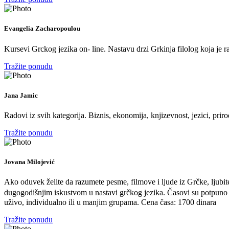
Evangelia Zacharopoulou
Kursevi Grckog jezika on- line. Nastavu drzi Grkinja filolog koja je ra
Tražite ponudu
Jana Jamic
Radovi iz svih kategorija. Biznis, ekonomija, knjizevnost, jezici, prir
Tražite ponudu
Jovana Milojević
Ako oduvek želite da razumete pesme, filmove i ljude iz Grčke, ljubitel
dugogodišnjim iskustvom u nastavi grčkog jezika. Časovi su potpuno pr
uživo, individualno ili u manjim grupama. Cena časa: 1700 dinara
Tražite ponudu