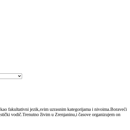
,kao fakultativni jezik,svim uzrasnim kategorijama i nivoima.Boraveći
uristički vodič.Trenutno živim u Zrenjaninu,i časove organizujem on