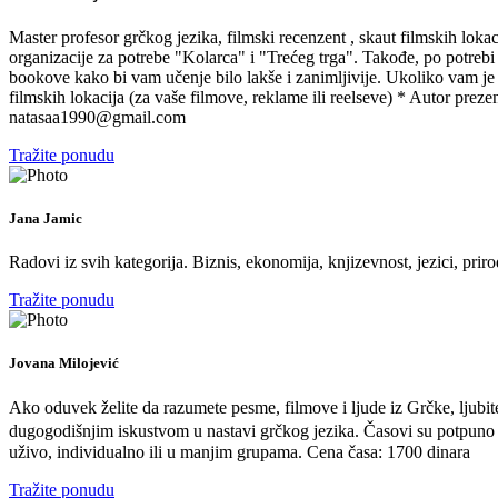
Master profesor grčkog jezika, filmski recenzent , skaut filmskih lokacij
organizacije za potrebe "Kolarca" i "Trećeg trga". Takođe, po potrebi
bookove kako bi vam učenje bilo lakše i zanimljivije. Ukoliko vam je 
filmskih lokacija (za vaše filmove, reklame ili reelseve) * Autor prezent
natasaa1990@gmail.com
Tražite ponudu
Jana Jamic
Radovi iz svih kategorija. Biznis, ekonomija, knjizevnost, jezici, prir
Tražite ponudu
Jovana Milojević
Ako oduvek želite da razumete pesme, filmove i ljude iz Grčke, ljubitel
dugogodišnjim iskustvom u nastavi grčkog jezika. Časovi su potpuno pr
uživo, individualno ili u manjim grupama. Cena časa: 1700 dinara
Tražite ponudu