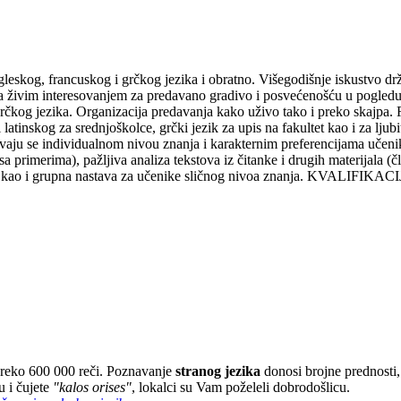
gleskog, francuskog i grčkog jezika i obratno. Višegodišnje iskustvo dr
 sa živim interesovanjem za predavano gradivo i posvećenošću u pogl
 grčkog jezika. Organizacija predavanja kako uživo tako i preko skajpa.
 latinskog za srednjoškolce, grčki jezik za upis na fakultet kao i za lj
ju se individualnom nivou znanja i karakternim preferencijama učenika
 primerima), pažljiva analiza tekstova iz čitanke i drugih materijala (
ao i grupna nastava za učenike sličnog nivoa znanja. KVALIFIKACIJE: D
 preko 600 000 reči. Poznavanje
stranog jezika
donosi brojne prednosti, 
 i čujete
"kalos orises"
, lokalci su Vam poželeli dobrodošlicu.