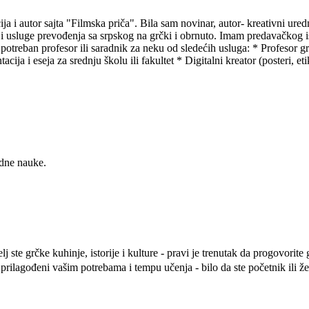
a i autor sajta "Filmska priča". Bila sam novinar, autor- kreativni uredni
 i usluge prevođenja sa srpskog na grčki i obrnuto. Imam predavačkog i
potreban profesor ili saradnik za neku od sledećih usluga: * Profesor g
acija i eseja za srednju školu ili fakultet * Digitalni kreator (posteri, 
odne nauke.
j ste grčke kuhinje, istorije i kulture - pravi je trenutak da progovorit
ilagođeni vašim potrebama i tempu učenja - bilo da ste početnik ili že