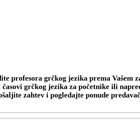
ite profesora grčkog jezika prema Vašem z
 časovi grčkog jezika za početnike ili napre
ošaljite zahtev i pogledajte ponude predavač