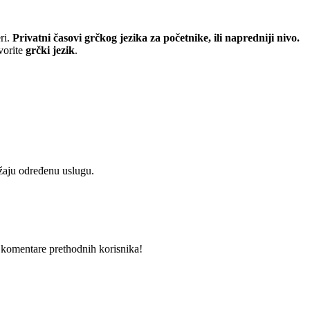
ri.
Privatni časovi grčkog jezika za početnike, ili napredniji nivo.
vorite
grčki jezik
.
užaju određenu uslugu.
i komentare prethodnih korisnika!