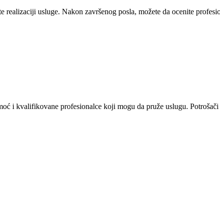
 realizaciji usluge. Nakon završenog posla, možete da ocenite profesion
omoć i kvalifikovane profesionalce koji mogu da pruže uslugu. Potrošači