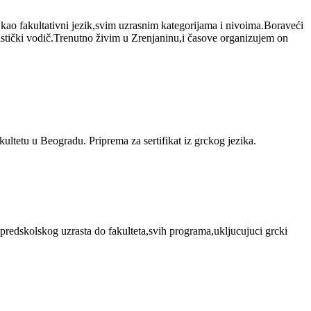
,kao fakultativni jezik,svim uzrasnim kategorijama i nivoima.Boraveći
uristički vodič.Trenutno živim u Zrenjaninu,i časove organizujem on
kultetu u Beogradu. Priprema za sertifikat iz grckog jezika.
d predskolskog uzrasta do fakulteta,svih programa,ukljucujuci grcki