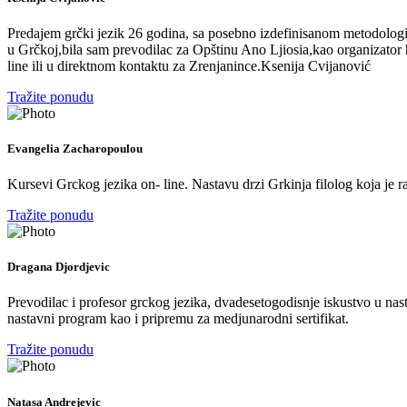
Predajem grčki jezik 26 godina, sa posebno izdefinisanom metodologij
u Grčkoj,bila sam prevodilac za Opštinu Ano Ljiosia,kao organizator hu
line ili u direktnom kontaktu za Zrenjanince.Ksenija Cvijanović
Tražite ponudu
Evangelia Zacharopoulou
Kursevi Grckog jezika on- line. Nastavu drzi Grkinja filolog koja je ra
Tražite ponudu
Dragana Djordjevic
Prevodilac i profesor grckog jezika, dvadesetogodisnje iskustvo u nast
nastavni program kao i pripremu za medjunarodni sertifikat.
Tražite ponudu
Natasa Andrejevic