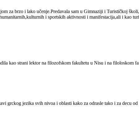
om za brzo i lako učenje.Predavala sam u Gimnaziji i Turističkoj školi
manitarnih,kulturnih i sportskih aktivnosti i manifestacija,ali i kao t
dila kao strani lektor na filozofskom fakultetu u Nisu i na filoloskom fa
avi grckog jezika svih nivoa i oblasti kako za odrasle tako i za decu o