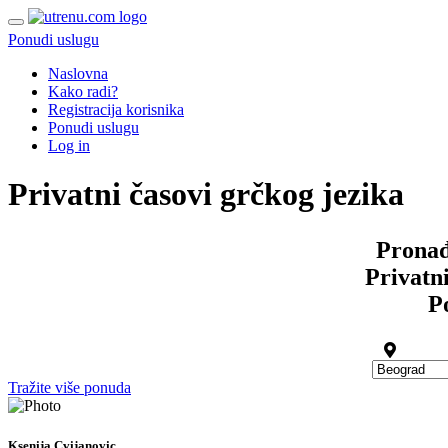
Ponudi uslugu
Naslovna
Kako radi?
Registracija korisnika
Ponudi uslugu
Log in
Privatni časovi grčkog jezika
Pronađ
Privatni
P
Tražite više ponuda
Ksenija Cvijanovic