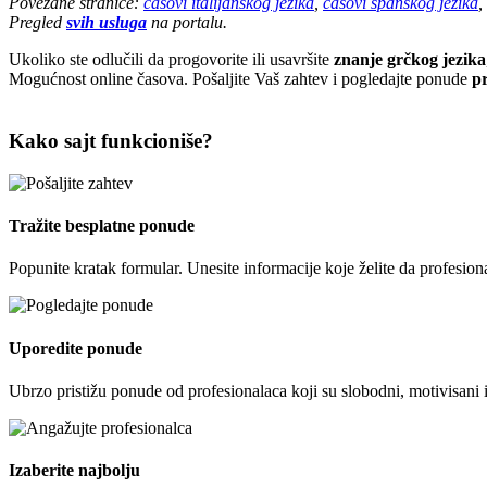
Povezane stranice:
časovi italijanskog jezika
,
časovi španskog jezika
,
Pregled
svih usluga
na portalu.
Ukoliko ste odlučili da progovorite ili usavršite
znanje grčkog jezika
Mogućnost online časova. Pošaljite Vaš zahtev i pogledajte ponude
pr
Kako sajt funkcioniše?
Tražite besplatne ponude
Popunite kratak formular. Unesite informacije koje želite da profesion
Uporedite ponude
Ubrzo pristižu ponude od profesionalaca koji su slobodni, motivisani 
Izaberite najbolju