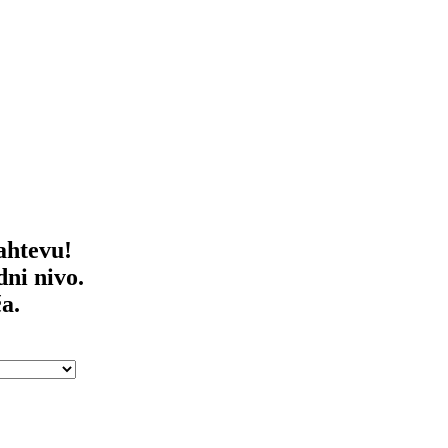
ahtevu!
dni nivo.
a.