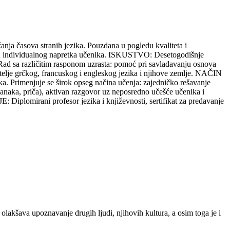
žanja časova stranih jezika. Pouzdana u pogledu kvaliteta i
edu individualnog napretka učenika. ISKUSTVO: Desetogodišnje
 Rad sa različitim rasponom uzrasta: pomoć pri savladavanju osnova
ubitelje grčkog, francuskog i engleskog jezika i njihove zemlje. NAČIN
. Primenjuje se širok opseg načina učenja: zajedničko rešavanje
članaka, priča), aktivan razgovor uz neposredno učešće učenika i
iplomirani profesor jezika i književnosti, sertifikat za predavanje
olakšava upoznavanje drugih ljudi, njihovih kultura, a osim toga je i