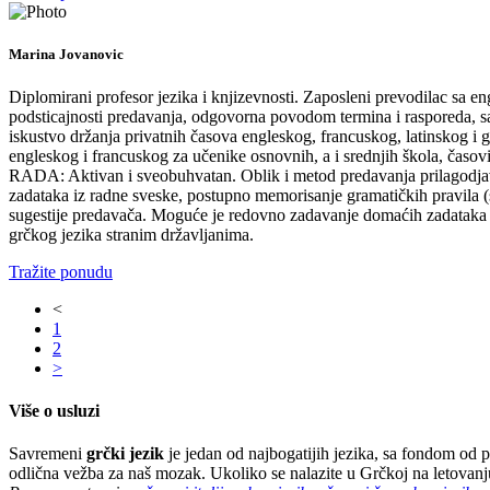
Marina Jovanovic
Diplomirani profesor jezika i knjizevnosti. Zaposleni prevodilac sa en
podsticajnosti predavanja, odgovorna povodom termina i rasporeda,
iskustvo držanja privatnih časova engleskog, francuskog, latinskog i
engleskog i francuskog za učenike osnovnih, a i srednjih škola, časovi
RADA: Aktivan i sveobuhvatan. Oblik i metod predavanja prilagodjava
zadataka iz radne sveske, postupno memorisanje gramatičkih pravila (sa
sugestije predavača. Moguće je redovno zadavanje domaćih zadataka k
grčkog jezika stranim državljanima.
Tražite ponudu
<
1
2
>
Više o usluzi
Savremeni
grčki jezik
je jedan od najbogatijih jezika, sa fondom od
odlična vežba za naš mozak. Ukoliko se nalazite u Grčkoj na letovanju