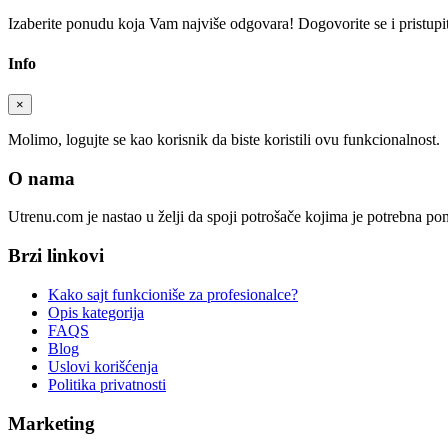
Izaberite ponudu koja Vam najviše odgovara! Dogovorite se i pristupite
Info
×
Molimo, logujte se kao korisnik da biste koristili ovu funkcionalnost.
O nama
Utrenu.com je nastao u želji da spoji potrošače kojima je potrebna p
Brzi linkovi
Kako sajt funkcioniše za profesionalce?
Opis kategorija
FAQS
Blog
Uslovi korišćenja
Politika privatnosti
Marketing