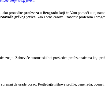
časovi engleskog jezika
.
, lako pronađite
profesora
u
Beogradu
koji će Vam pomoći u toj name
edavača grčkog jezika
, kao i cene časova. Izaberite profesora i
progo
alci znaju. Zahtev će automatski biti prosleđen profesionalcima koji pr
i spremni da urade posao. Pogledajte njihove profile, cene rada, ocene 