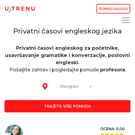
PONUDI USLUGU
Privatni časovi engleskog jezika
Privatni časovi engleskog za početnike,
usavršavanje gramatike i konverzacije, poslovni
engleski.
Pošaljite zahtev i pogledajte ponude
profesora
.
Beograd
TRAŽITE VIŠE PONUDA
OCENA: 5,00