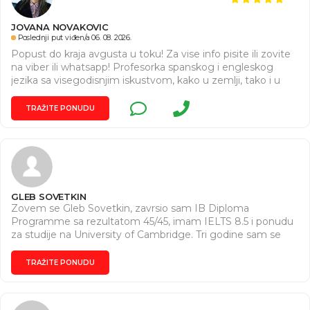
JOVANA NOVAKOVIC
Poslednji put viđen/a 06. 08. 2026.
Popust do kraja avgusta u toku! Za vise info pisite ili zovite
na viber ili whatsapp! Profesorka spanskog i engleskog
jezika sa visegodisnjim iskustvom, kako u zemlji, tako i u
inostranstvu daje privatne casove spanskog i engleskog
jezika svim uzrastima, online i offline. Imam i TESOL
TRAŽITE PONUDU
sertifikat za predavace engleskog jezika u 85 zemalja sveta.
Zivela sam i radila u inostranstvu. Molim Vas, ukoliko ste
zainteresovani, da mi pisete na viber ili whatsapp, ili
pozovite, posto ovde nekada ne vidim odmah poruku.
Hvala.
GLEB SOVETKIN
Zovem se Gleb Sovetkin, zavrsio sam IB Diploma
Programme sa rezultatom 45/45, imam IELTS 8.5 i ponudu
za studije na University of Cambridge. Tri godine sam se
skolovao u engleskoj srednjoj skoli. Drzim privatne casove
engleskog jezika i pripremu za IELTS i IB ispite. Casovi su
TRAŽITE PONUDU
strukturisani i prakticni: procenjujem nivo, radimo na
speaking, writing, reading, gramatici i vokabularu, posebno
na Writing Task 1 i 2. Casovi su online ili uzivo u Beogradu.