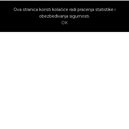
Ova stranica koristi kolačiće radi praćenja statistike i
obezbeđivanja sigurnosti.
OK
O nama
Utrenu.com je nastao u želji da spoji potrošače
kojima je potrebna pomoć i kvalifikovane
profesionalce koji mogu da pruže uslugu.
Potrošači biraju ponudu profesionalca koja im
najviše odgovara.