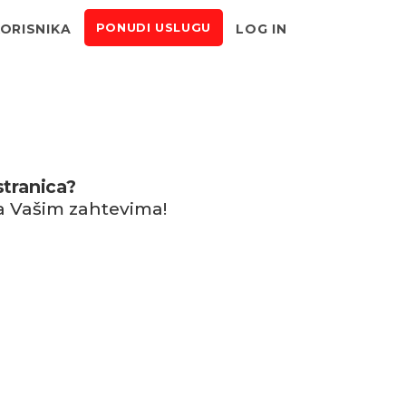
KORISNIKA
LOG IN
PONUDI USLUGU
stranica?
a Vašim zahtevima!