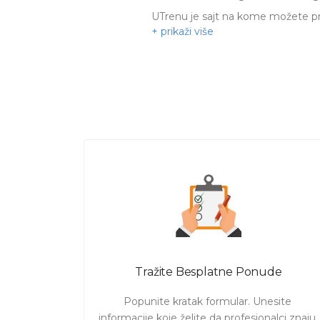
UTrenu je sajt na kome možete p
Vam nije potreban) i to po
najpov
Klikom
ovde
pogledajte listu svi
Angažujte profesionalce
da ura
Prevod sa preko 15 jezika!
Preko 500 prevodilaca u bazi!
U roku koji je Vama potreban!
* Molimo Vas da u zahtevu nagla
Pošaljite zahtev šta želite i dob
Tražite Besplatne Ponude
Popunite kratak formular. Unesite 
informacije koje želite da profesionalci znaju. 
