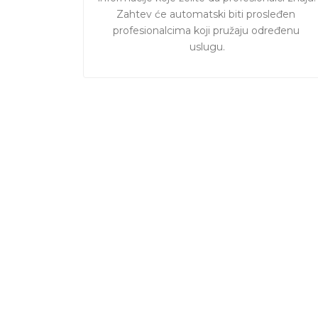
Zahtev će automatski biti prosleđen 
profesionalcima koji pružaju određenu 
uslugu.