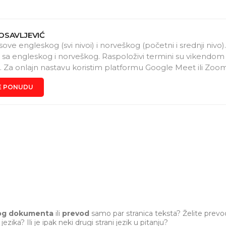
OSAVLJEVIĆ
ve engleskog (svi nivoi) i norveškog (početni i srednji nivo)
sa engleskog i norveškog. Raspoloživi termini su vikendom
 Za onlajn nastavu koristim platformu Google Meet ili Zoom
naselju Braće Jerković, možete doći kod mene u stan.
E PONUDU
nog dokumenta
ili
prevod
samo par stranica teksta? Želite prevo
g
jezika? Ili je ipak
neki drugi
strani jezik
u pitanju?