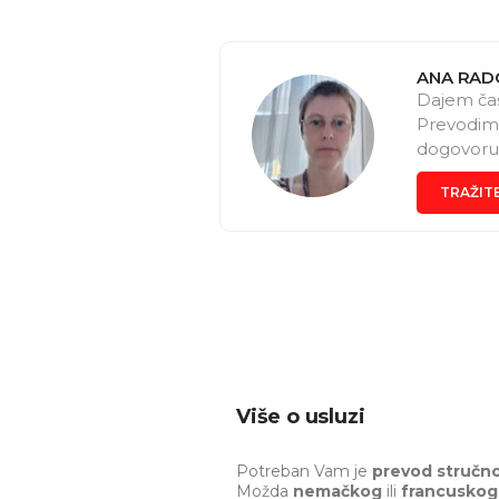
ANA RAD
Dajem časo
Prevodim 
dogovoru.
živite u 
TRAŽIT
Više o usluzi
Potreban Vam je
prevod struč
Možda
nemačkog
ili
francusko