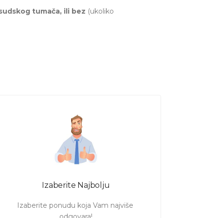
udskog tumača, ili bez
(ukoliko
a.
Vašim uslovima.
Izaberite Najbolju
Izaberite ponudu koja Vam najviše 
odgovara!
