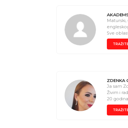
AKADEMS
Maturski, 
engleskog
Sve oblas
https://
TRAŽIT
) ili na 
ZDENKA 
Ja sam Zd
Živim i r
20 godina 
Podjednak
TRAŽIT
svim kand
nivoa, kao
stekla ka