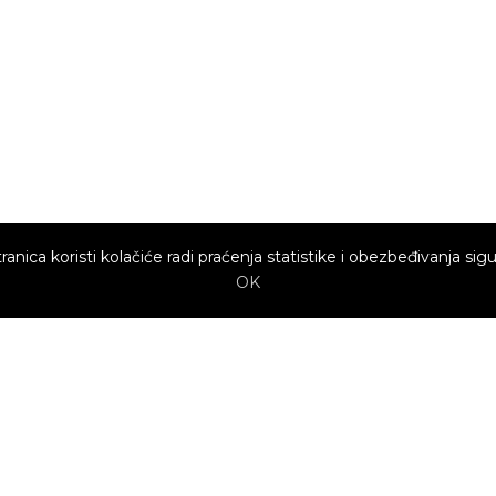
ranica koristi kolačiće radi praćenja statistike i obezbeđivanja sigu
OK
Brzi linkovi
Marketing