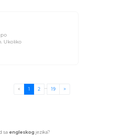
.
 po
. Ukoliko
…
<
1
2
19
>
d sa
engleskog
jezika?