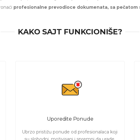
ronaći
profesionalne prevodioce dokumenata, sa pečatom s
oljnijim cenama
za prevod.
h usluga na portalu.
de posao za Vas!
KAKO SAJT FUNKCIONIŠE?
site ukoliko Vam je potreban prevod sa overom sudskog tumač
ićete ponude od profesionalaca koji mogu da završe posao prema 
Uporedite Ponude
Ubrzo pristižu ponude od profesionalaca koji 
su slobodni, motivisani i spremni da urade 