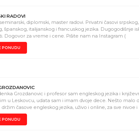
KI RADOVI
seminarski, diplomski, master radovi. Privatni časovi srpskog
, španskog, italijanskog i francuskog jezika. Dugogodišnje is
ti. Dogovor za vreme i cene. Pišite nam na Instagram (
www.instagram.com/seminarski2010?igsh=MWxzZmZxazB3
E PONUDU
e-mail (akademskirad2010@gmail.com).
GROZDANOVIC
enka Grozdanovic i profesor sam engleskog jezika i književn
adim u Leskovcu, udata sam i imam dvoje dece. Nešto malo 
držim časove engleskog jezika, uživo i online, za sve nivoe i 
o dugo sam radila, kako sa polaznicima mlađeg uzrasta, tak
E PONUDU
idatima koji su se pripremali za polaganje Cambridge ispita
 i ispita tipa IELTS i TOEFL. Pored engleskoj jezika i veština 
o predavač, veoma uspešno sam pripremala kandidate iz d