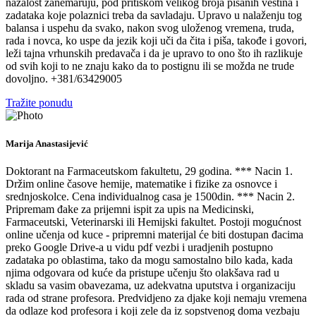
nažalost zanemaruju, pod pritiskom velikog broja pisanih veština i
zadataka koje polaznici treba da savladaju. Upravo u nalaženju tog
balansa i uspehu da svako, nakon svog uloženog vremena, truda,
rada i novca, ko uspe da jezik koji uči da čita i piša, takođe i govori,
leži tajna vrhunskih predavača i da je upravo to ono što ih razlikuje
od svih koji to ne znaju kako da to postignu ili se možda ne trude
dovoljno. +381/63429005
Tražite ponudu
Marija Anastasijević
Doktorant na Farmaceutskom fakultetu, 29 godina. *** Nacin 1.
Držim online časove hemije, matematike i fizike za osnovce i
srednjoskolce. Cena individualnog casa je 1500din. *** Nacin 2.
Pripremam đake za prijemni ispit za upis na Medicinski,
Farmaceutski, Veterinarski ili Hemijski fakultet. Postoji mogućnost
online učenja od kuce - pripremni materijal će biti dostupan đacima
preko Google Drive-a u vidu pdf vezbi i uradjenih postupno
zadataka po oblastima, tako da mogu samostalno bilo kada, kada
njima odgovara od kuće da pristupe učenju što olakšava rad u
skladu sa vasim obavezama, uz adekvatna uputstva i organizaciju
rada od strane profesora. Predvidjeno za djake koji nemaju vremena
da odlaze kod profesora i koji zele da iz sopstvenog doma vezbaju