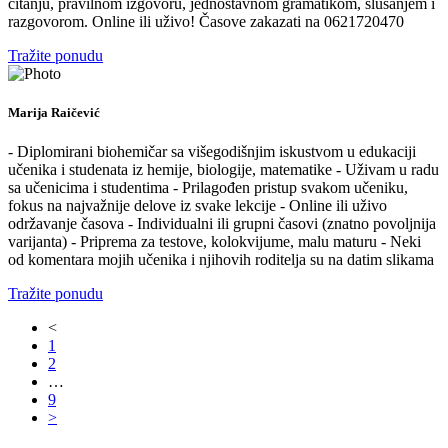
čitanju, pravilnom izgovoru, jednostavnom gramatikom, slušanjem i
razgovorom. Online ili uživo! Časove zakazati na 0621720470
Tražite ponudu
Marija Raičević
- Diplomirani biohemičar sa višegodišnjim iskustvom u edukaciji
učenika i studenata iz hemije, biologije, matematike - Uživam u radu
sa učenicima i studentima - Prilagođen pristup svakom učeniku,
fokus na najvažnije delove iz svake lekcije - Online ili uživo
održavanje časova - Individualni ili grupni časovi (znatno povoljnija
varijanta) - Priprema za testove, kolokvijume, malu maturu - Neki
od komentara mojih učenika i njihovih roditelja su na datim slikama
Tražite ponudu
<
1
2
…
9
>