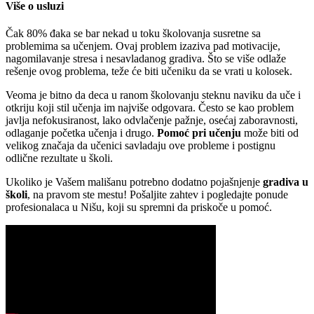
Više o usluzi
Čak 80% đaka se bar nekad u toku školovanja susretne sa
problemima sa učenjem. Ovaj problem izaziva pad motivacije,
nagomilavanje stresa i nesavladanog gradiva. Što se više odlaže
rešenje ovog problema, teže će biti učeniku da se vrati u kolosek.
Veoma je bitno da deca u ranom školovanju steknu naviku da uče i
otkriju koji stil učenja im najviše odgovara. Često se kao problem
javlja nefokusiranost, lako odvlačenje pažnje, osećaj zaboravnosti,
odlaganje početka učenja i drugo.
Pomoć pri učenju
može biti od
velikog značaja da učenici savladaju ove probleme i postignu
odlične rezultate u školi.
Ukoliko je Vašem mališanu potrebno dodatno pojašnjenje
gradiva u
školi
, na pravom ste mestu! Pošaljite zahtev i pogledajte ponude
profesionalaca u Nišu, koji su spremni da priskoče u pomoć.