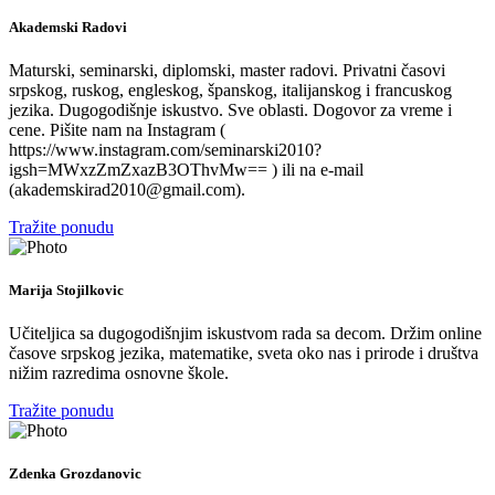
Akademski Radovi
Maturski, seminarski, diplomski, master radovi. Privatni časovi
srpskog, ruskog, engleskog, španskog, italijanskog i francuskog
jezika. Dugogodišnje iskustvo. Sve oblasti. Dogovor za vreme i
cene. Pišite nam na Instagram (
https://www.instagram.com/seminarski2010?
igsh=MWxzZmZxazB3OThvMw== ) ili na e-mail
(akademskirad2010@gmail.com).
Tražite ponudu
Marija Stojilkovic
Učiteljica sa dugogodišnjim iskustvom rada sa decom. Držim online
časove srpskog jezika, matematike, sveta oko nas i prirode i društva
nižim razredima osnovne škole.
Tražite ponudu
Zdenka Grozdanovic