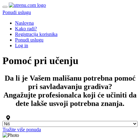
Ponudi uslugu
Naslovna
Kako radi?
Registracija korisnika
Ponudi uslugu
Log in
Pomoć pri učenju
Da li je Vašem mališanu potrebna
pomoć
pri savladavanju gradiva
?
Angažujte profesionalca koji će učiniti da
dete lakše usvoji potrebna znanja.
Tražite više ponuda