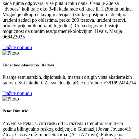
kada njima odgovara, vise puta u toku dana. Cena je 20e za
"dvocas" koji traje oko 3-4h kada rade od kuce ili 1h30min online.
Moguć je otkup i čitavog materijala (zbirke, postpuno i detaljno
urađeni zadaci po oblastima, preko 200 testova, urađeni testovi,
primeri prijemnih od ranijih godina). Cena dogovor. Postoji
mogucnost da uradim test/pismeni/kolokvijum. Hvala, Marija
066423035
Tražite ponudu
Filozofovi Akademski Radovi
Pisanje seminarskih, diplomskih, master i drugih vrsta akademskih
radova. Svi fakulteti. Za sve detalje pišite na Viber: +381692414214
Tražite ponudu
Petar Dimitrić
Zovem se Petar. Ucim ruski od 5. razreda i trenutno sam treća
godina bilingvalno ruskog odeljenja u Gimnaziji Jovan Jovanović
Zmaj. Časove držim početnicima. (A1 i A2 nivo). Fokus je na