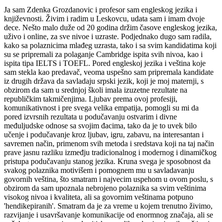
Ja sam Zdenka Grozdanovic i profesor sam engleskog jezika i
književnosti. Živim i radim u Leskovcu, udata sam i imam dvoje
dece. Nešto malo duže od 20 godina držim časove engleskog jezika,
uživo i online, za sve nivoe i uzraste. Podjednako dugo sam radila,
kako sa polaznicima mlađeg uzrasta, tako i sa svim kandidatima koji
su se pripremali za polaganje Cambridge ispita svih nivoa, kao i
ispita tipa IELTS i TOEFL. Pored engleskoj jezika i veština koje
sam stekla kao predavač, veoma uspešno sam pripremala kandidate
iz drugih država da savladaju srpski jezik, koji je moj maternji, s
obzirom da sam u srednjoj školi imala izuzetne rezultate na
republičkim takmičenjima. Ljubav prema ovoj profesiji,
komunikativnost i pre svega velika empatija, pomogli su mi da
pored izvrsnih rezultata u podučavanju ostvarim i divne
međuljudske odnose sa svojim đacima, tako da je to uvek bilo
učenje i podučavanje kroz ljubav, igru, zabavu, na interesantan i
savremen način, primenom svih metoda i sredstava koji na taj način
prave jasnu razliku izmeđju tradicionalnog i modernog i dinamičkog
pristupa podučavanju stanog jezika. Kruna svega je sposobnost da
svakog polaznika motivišem i pomognem mu u savladavanju
govornih veština, što smatram i najvecim uspehom u ovom poslu, s
obzirom da sam upoznala nebrojeno polaznika sa svim veštinima
visokog nivoa i kvaliteta, ali sa govornim veštinama potpuno
'hendikepiranih'. Smatram da je za vreme u kojem trenutno živimo,
razvijanje i usavršavanje komunikacije od enormnog značaja, ali se