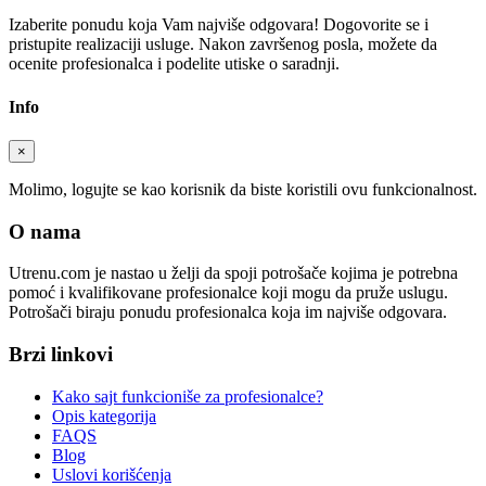
Izaberite ponudu koja Vam najviše odgovara! Dogovorite se i
pristupite realizaciji usluge. Nakon završenog posla, možete da
ocenite profesionalca i podelite utiske o saradnji.
Info
×
Molimo, logujte se kao korisnik da biste koristili ovu funkcionalnost.
O nama
Utrenu.com je nastao u želji da spoji potrošače kojima je potrebna
pomoć i kvalifikovane profesionalce koji mogu da pruže uslugu.
Potrošači biraju ponudu profesionalca koja im najviše odgovara.
Brzi linkovi
Kako sajt funkcioniše za profesionalce?
Opis kategorija
FAQS
Blog
Uslovi korišćenja