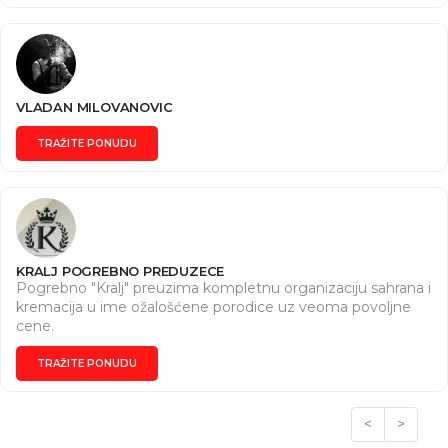
VLADAN MILOVANOVIC
TRAŽITE PONUDU
KRALJ POGREBNO PREDUZECE
Pogrebno "Kralj" preuzima kompletnu organizaciju sahrana i
kremacija u ime ožalošćene porodice uz veoma povoljne
cene.
TRAŽITE PONUDU
<
>