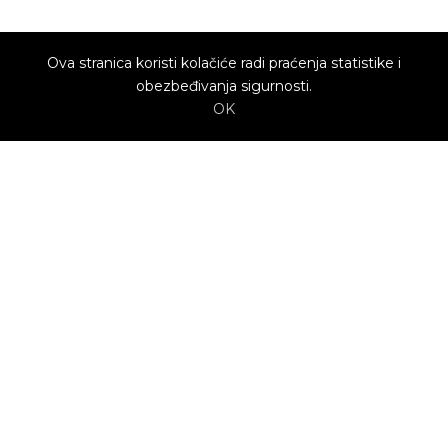
Ova stranica koristi kolačiće radi praćenja statistike i
obezbeđivanja sigurnosti.
OK
O nama
Utrenu.com je nastao u želji da spoji potrošače
kojima je potrebna pomoć i kvalifikovane
profesionalce koji mogu da pruže uslugu.
Potrošači biraju ponudu profesionalca koja im