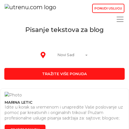
PONUDI USLUGU
Pisanje tekstova za blog
Novi Sad
TRAŽITE VIŠE PONUDA
MARINA LETIC
Idite u korak sa vremenom i unapredite Vaše poslovanje uz
pomoć par kreativnih i originalnih trikova! Pružam
profesionalne usluge pisanja sadržaja za: sajtove; blogove;
društvene mreže; reklamni materijal; brošure, flajere i
kataloge Kao novinar sa višegodišnjim iskustvom rada na