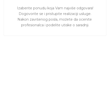
Izaberite ponudu koja Vam najviše odgovara!

Dogovorite se i pristupite realizaciji usluge.

Nakon završenog posla, možete da ocenite 
profesionalca i podelite utiske o saradnji.