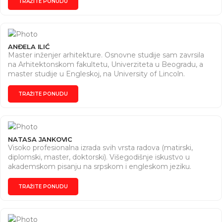
TRAŽITE PONUDU
televiziji i web portalima pišem članke i tekstove na različite
teme. Za sve informacije javite se na mejl
antagonist122@gmail.com
ANĐELA ILIĆ
Master inženjer arhitekture. Osnovne studije sam zavrsila
na Arhitektonskom fakultetu, Univerziteta u Beogradu, a
master studije u Engleskoj, na University of Lincoln.
Grafičkim dizajnom se bavim od 18. godine, kroz studije i
razne kurseve. Dizajniram reklamne materijale, vizit kartice,
TRAŽITE PONUDU
sve vrste logo dizajna i slično. Za sve informacije me
možete kontaktirati kako bismo se dogovorili, na 065 877
41 01 ili putem mejla ilicandjela007@gmail.com.
NATASA JANKOVIC
Visoko profesionalna izrada svih vrsta radova (matirski,
diplomski, master, doktorski). Višegodišnje iskustvo u
akademskom pisanju na srpskom i engleskom jeziku.
Prednost imaju društvene nauke
TRAŽITE PONUDU