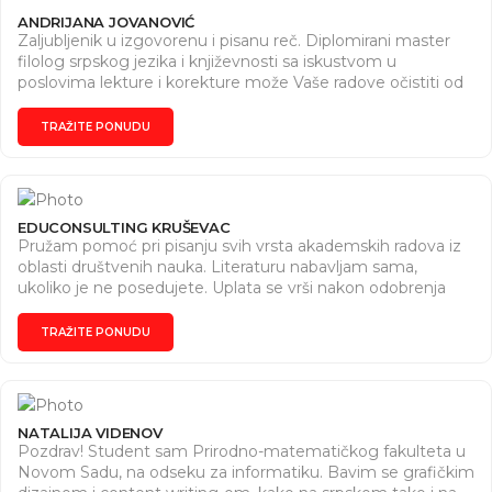
ANDRIJANA JOVANOVIĆ
Zaljubljenik u izgovorenu i pisanu reč. Diplomirani master
filolog srpskog jezika i književnosti sa iskustvom u
poslovima lekture i korekture može Vaše radove očistiti od
svih pravopisno-gramatičkih grešaka. Cena lekture i
korekture zavisi od broja stranica.
TRAŽITE PONUDU
EDUCONSULTING KRUŠEVAC
Pružam pomoć pri pisanju svih vrsta akademskih radova iz
oblasti društvenih nauka. Literaturu nabavljam sama,
ukoliko je ne posedujete. Uplata se vrši nakon odobrenja
rada i softverske provere. Pomoć pri pisanju blogova i
projekata. Lektura i korektura teksta.
TRAŽITE PONUDU
NATALIJA VIDENOV
Pozdrav! Student sam Prirodno-matematičkog fakulteta u
Novom Sadu, na odseku za informatiku. Bavim se grafičkim