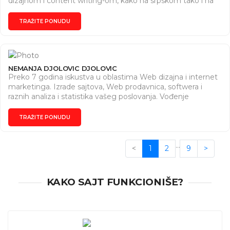
dizajnom i content writing-om, kako na srpskom tako i na
engleskom. Pored toga, već 4 godine predajem engleski
jezik online. Ukoliko Vam treba English tutor / graphic
TRAŽITE PONUDU
designer / writer ili social media manager, javite se!
NEMANJA DJOLOVIC DJOLOVIC
Preko 7 godina iskustva u oblastima Web dizajna i internet
marketinga. Izrade sajtova, Web prodavnica, softwera i
raznih analiza i statistika vašeg poslovanja. Vođenje
marketinga i probijanje sopstvenog brenda na naše i
svetsko tržište.
TRAŽITE PONUDU
…
<
1
2
9
>
KAKO SAJT FUNKCIONIŠE?