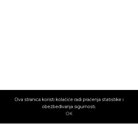
Ova stranica koristi kolačiće radi praćenja statistike i
obezbeđivanja sigurnosti.
OK