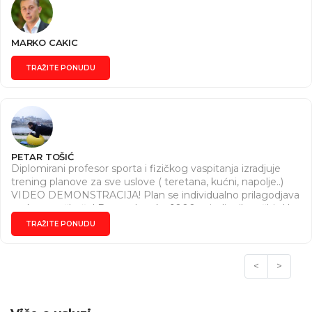
MARKO CAKIC
TRAŽITE PONUDU
PETAR TOŠIĆ
Diplomirani profesor sporta i fizičkog vaspitanja izradjuje
trening planove za sve uslove ( teretana, kućni, napolje..)
VIDEO DEMONSTRACIJA! Plan se individualno prilagodjava
svakom vežbaču! Baza od preko 1000 snimljenih vežbi.. Uz
program vežbanja mogući su i besplatni planovi ishrane ( za
TRAŽITE PONUDU
one koji žele) Ukoliko niste u mogućnosti da izdvojite novac
za individualnog trenera, ovo je idealna ponuda za Vas!
Instagram- petar_old_school
<
>