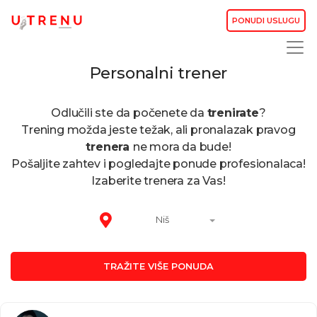
PONUDI USLUGU
Personalni trener
Odlučili ste da počenete da
trenirate
?
Trening možda jeste težak, ali pronalazak pravog
trenera
ne mora da bude!
Pošaljite zahtev i pogledajte ponude profesionalaca!
Izaberite trenera za Vas!
Niš
TRAŽITE VIŠE PONUDA