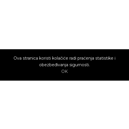
Ova stranica koristi kolačiće radi praćenja statistike i
obezbeđivanja sigurnosti.
OK
O nama