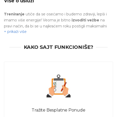
Više o usluzi
Treniranje
utiče da se osećamo i budemo zdraviji, lepši i
imamo više energije! Veoma je bitno
izvoditi vežbe
na
pravi način, da bi se u najkraćem roku postigli maksimalni
rezultati.
Personalni trener
sastavlja
plan vežbanja
prema Vašim potrebama i brine se da vežbe izvodite
pravilno. Uz trening, i namirnice koje unosimo u naš
KAKO SAJT FUNKCIONIŠE?
organizam utiču na rezultat.
Lični trener
se pored
individualnih treninga
može pobrinuti i za
plan Vaše
ishrane
, ako Vam je on potreban.
Ukoliko želite da trenirate sa profesionalcima, na pravom ste
mestu! Pošaljite zahtev i pogledajte ponude od
ličnih
trenera
, kao i
cene treninga
u Nišu
! Izaberite trenera za
Vas!
Tražite Besplatne Ponude