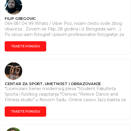
FILIP GREGOVIC
064 581 04 99 Whats / Viber Poz, nisam često ovde zbog
obaveza... Zovem se Filip, 28 godina i iz Beograda sam. : )
Po struci sam fotograf i pravim profesionalne fotografije za
sve proslave ( 18- te, žurke, krstenja, poslovne događaje... )
Takođe velika ljubav : )) mi je muzika ( zavrsio sam muzičku
TRAŽITE PONUDU
školu ) i držim početnicima časove : - Klavira - Solfedja -
Gitare Deca / Odrasli Radim za kompaniju EMIRATES (
tečno govorim nemacki i engleski ) te je moguće da
časove držim na ta 2 jezika... Cilj mi je da nekoga nešto
naučim a ne da uzmem pare. Ako nemaš da platiš ( I ja sam
kao dete skromno ziveo ), ne brini. : ) Izaćiću ti u susret sa
CENTAR ZA SPORT, UMETNOST I OBRAZOVANJE
nekoliko besplatnih online časova... Svako dobro, Fića : )
*Licencirani trener modernog plesa *Student Fakulteta
Sporta i fizičkog vaspitanja *Osnivac "Releve Dance and
Fitness studio" u Novom Sadu -Online časovi Jazz baleta za
decu i odrasle -Online home fitness časovi za odrasle
TRAŽITE PONUDU