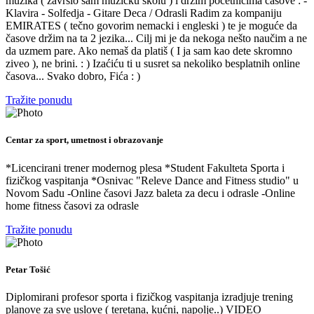
muzika ( zavrsio sam muzičku školu ) i držim početnicima časove : -
Klavira - Solfedja - Gitare Deca / Odrasli Radim za kompaniju
EMIRATES ( tečno govorim nemacki i engleski ) te je moguće da
časove držim na ta 2 jezika... Cilj mi je da nekoga nešto naučim a ne
da uzmem pare. Ako nemaš da platiš ( I ja sam kao dete skromno
ziveo ), ne brini. : ) Izaćiću ti u susret sa nekoliko besplatnih online
časova... Svako dobro, Fića : )
Tražite ponudu
Centar za sport, umetnost i obrazovanje
*Licencirani trener modernog plesa *Student Fakulteta Sporta i
fizičkog vaspitanja *Osnivac "Releve Dance and Fitness studio" u
Novom Sadu -Online časovi Jazz baleta za decu i odrasle -Online
home fitness časovi za odrasle
Tražite ponudu
Petar Tošić
Diplomirani profesor sporta i fizičkog vaspitanja izradjuje trening
planove za sve uslove ( teretana, kućni, napolje..) VIDEO