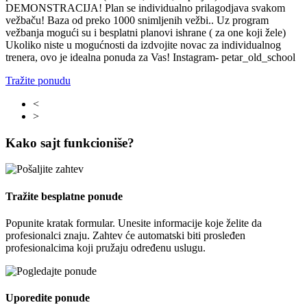
DEMONSTRACIJA! Plan se individualno prilagodjava svakom
vežbaču! Baza od preko 1000 snimljenih vežbi.. Uz program
vežbanja mogući su i besplatni planovi ishrane ( za one koji žele)
Ukoliko niste u mogućnosti da izdvojite novac za individualnog
trenera, ovo je idealna ponuda za Vas! Instagram- petar_old_school
Tražite ponudu
<
>
Kako sajt funkcioniše?
Tražite besplatne ponude
Popunite kratak formular. Unesite informacije koje želite da
profesionalci znaju. Zahtev će automatski biti prosleđen
profesionalcima koji pružaju određenu uslugu.
Uporedite ponude