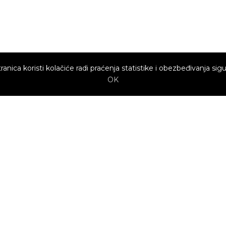
ranica koristi kolačiće radi praćenja statistike i obezbeđivanja sigu
OK
Brzi linkovi
Marketing
Kako sajt
Baneri
funkcioniše za
profesionalce?
Opis kategorija