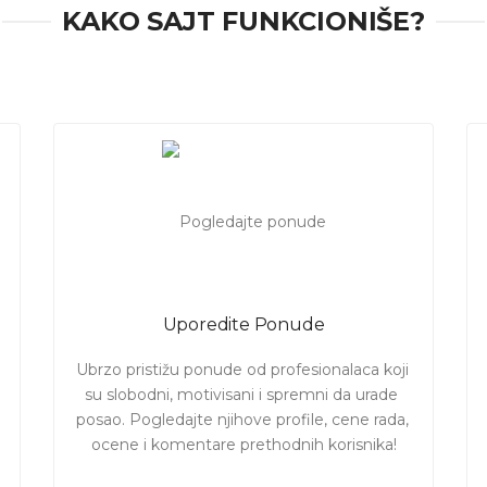
ponude od ličnih trenera u Beogradu! Izaberite svog trenera!
KAKO SAJT FUNKCIONIŠE?
Uporedite Ponude
Ubrzo pristižu ponude od profesionalaca koji 
su slobodni, motivisani i spremni da urade 
posao. Pogledajte njihove profile, cene rada, 
ocene i komentare prethodnih korisnika!