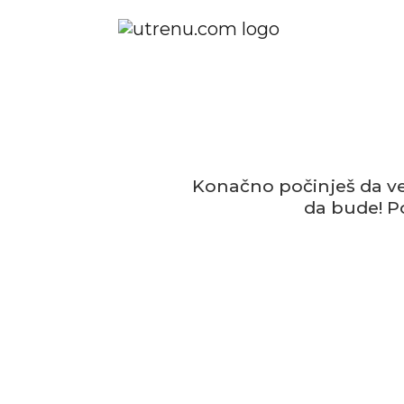
Konačno počinješ da ve
da bude! P