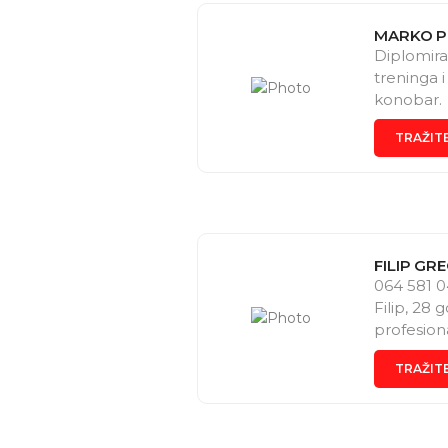
MARKO P
Diplomira
treninga i
konobar.
TRAŽIT
FILIP GR
064 581 0
Filip, 28 
profesiona
događaje..
TRAŽIT
držim poče
kompaniju
časove dr
pare. Ako 