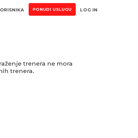
KORISNIKA
LOG IN
PONUDI USLUGU
raženje trenera ne mora
ih trenera.