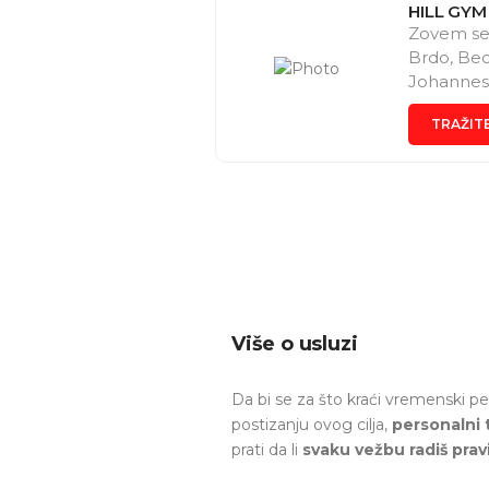
HILL GYM
Zovem se 
Brdo, Beog
Johannesb
(Virgin A
TRAŽIT
sledece us
ljudi u g
(Cena od 2
ishrane (o
ide zajed
@daschfi
Više o usluzi
Da bi se za što kraći vremenski pe
postizanju ovog cilja,
personalni 
prati da li
svaku vežbu radiš prav