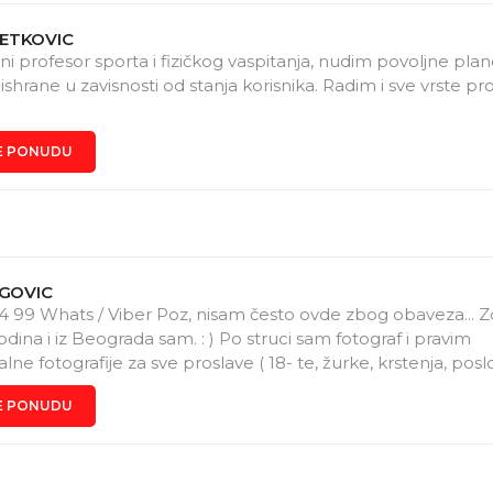
ETKOVIC
ni profesor sporta i fizičkog vaspitanja, nudim povoljne pla
 ishrane u zavisnosti od stanja korisnika. Radim i sve vrste pr
E PONUDU
EGOVIC
4 99 Whats / Viber Poz, nisam često ovde zbog obaveza... 
godina i iz Beograda sam. : ) Po struci sam fotograf i pravim
lne fotografije za sve proslave ( 18- te, žurke, krstenja, pos
. ) Takođe velika ljubav : )) mi je muzika ( zavrsio sam muzičk
E PONUDU
tnicima časove : - Klavira - Solfedja - Gitare Deca / Odrasli
 EMIRATES ( tečno govorim nemacki i engleski ) te je mog
žim na ta 2 jezika... Cilj mi je da nekoga nešto naučim a n
nemaš da platiš ( I ja sam kao dete skromno ziveo ), ne brini.