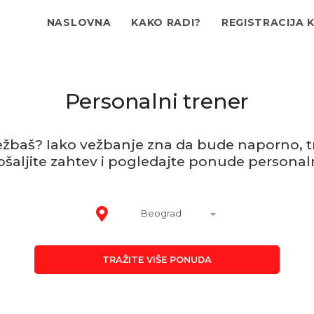
NASLOVNA
KAKO RADI?
REGISTRACIJA 
Personalni trener
žbaš? Iako vežbanje zna da bude naporno, t
ošaljite zahtev i pogledajte ponude personaln
Beograd
TRAŽITE VIŠE PONUDA