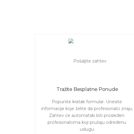
Pošaljite Vaš zahtev i pogledajte 
Tražite Besplatne Ponude
Popunite kratak formular. Unesite 
informacije koje želite da profesionalci znaju. 

Zahtev će automatski biti prosleđen 
profesionalcima koji pružaju određenu 
uslugu.