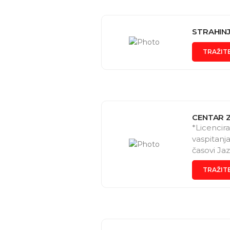
Katarina
STRAHINJ
TRAŽIT
CENTAR 
*Licencir
vaspitanj
časovi Ja
TRAŽIT