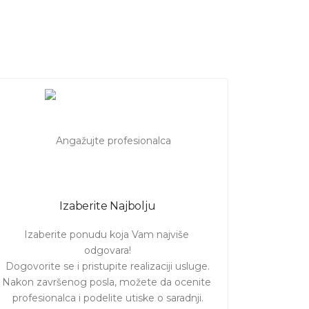
Izaberite Najbolju
Izaberite ponudu koja Vam najviše 
odgovara!

Dogovorite se i pristupite realizaciji usluge.

Nakon završenog posla, možete da ocenite 
profesionalca i podelite utiske o saradnji.