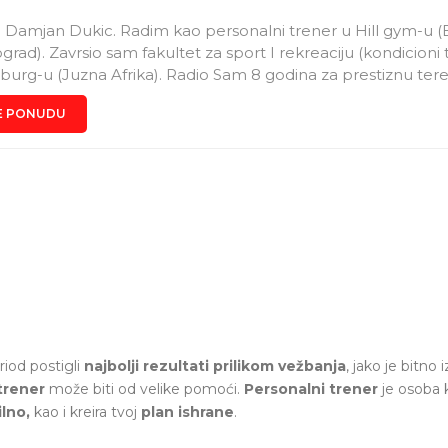
Damjan Dukic. Radim kao personalni trener u Hill gym-u 
rad). Zavrsio sam fakultet za sport I rekreaciju (kondicioni 
urg-u (Juzna Afrika). Radio Sam 8 godina za prestiznu ter
ctive) I kao kondicioni trener u ragbi klubu. U Hill gym-u pr
E PONUDU
luge: *Individualni treninzi (Cena 15000 din-25000din) (1 na 1 
rupi) *Vodjeni treninzi (Cena od 5000din-7500din) *Grupni tre
500) *Rad sa sportistima (Kao per individualni ili vodjeni) *
nline) (Cena zavisi da li je za mesec dana ili mesec do meseca
no sa planom treninga) *Motivator Za vise informacija kontak
t_offical_ damjandd9@gmail.com
riod postigli
najbolji rezultati prilikom vežbanja
, jako je bitno 
trener
može biti od velike pomoći.
Personalni trener
je osoba k
ilno,
kao i kreira tvoj
plan ishrane
.