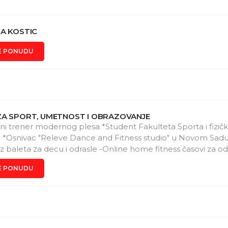
A KOSTIC
E PONUDU
ZA SPORT, UMETNOST I OBRAZOVANJE
ani trener modernog plesa *Student Fakulteta Sporta i fizič
a *Osnivac "Releve Dance and Fitness studio" u Novom Sadu
zz baleta za decu i odrasle -Online home fitness časovi za od
E PONUDU