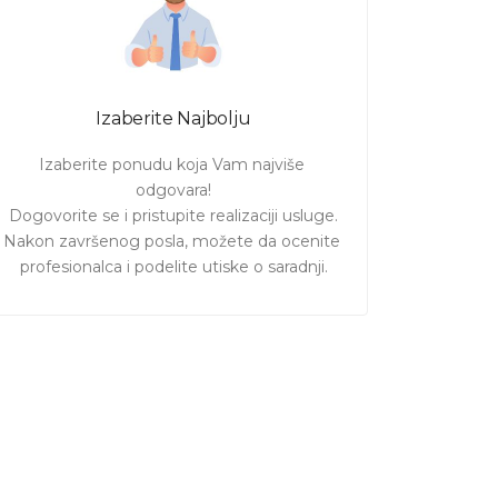
Izaberite Najbolju
Izaberite ponudu koja Vam najviše 
odgovara!

Dogovorite se i pristupite realizaciji usluge.

Nakon završenog posla, možete da ocenite 
profesionalca i podelite utiske o saradnji.