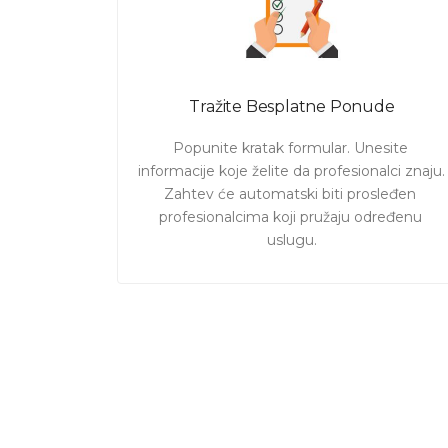
Tražite Besplatne Ponude
Popunite kratak formular. Unesite 
informacije koje želite da profesionalci znaju. 

Zahtev će automatski biti prosleđen 
profesionalcima koji pružaju određenu 
uslugu.