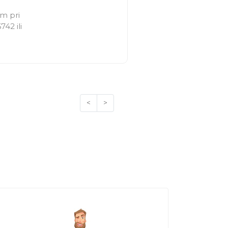
em pri
42 ili
<
>