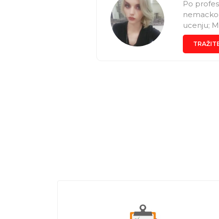
Po profesi
nemackog 
ucenju; M
ovde, a z
TRAŽIT