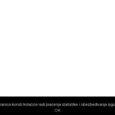
ranica koristi kolačiće radi praćenja statistike i obezbeđivanja sigu
OK