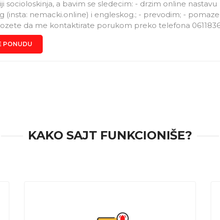
ji socioloskinja, a bavim se sledecim: - drzim online nastavu
(insta: nemacki.online) i engleskog.; - prevodim; - pomaz
ozete da me kontaktirate porukom preko telefona 06118367
atim bismo zakazali vreme poziva.
E PONUDU
KAKO SAJT FUNKCIONIŠE?