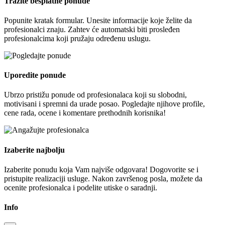
Tražite besplatne ponude
Popunite kratak formular. Unesite informacije koje želite da
profesionalci znaju. Zahtev će automatski biti prosleđen
profesionalcima koji pružaju određenu uslugu.
Uporedite ponude
Ubrzo pristižu ponude od profesionalaca koji su slobodni,
motivisani i spremni da urade posao. Pogledajte njihove profile,
cene rada, ocene i komentare prethodnih korisnika!
Izaberite najbolju
Izaberite ponudu koja Vam najviše odgovara! Dogovorite se i
pristupite realizaciji usluge. Nakon završenog posla, možete da
ocenite profesionalca i podelite utiske o saradnji.
Info