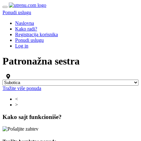
Ponudi uslugu
Naslovna
Kako radi?
Registracija korisnika
Ponudi uslugu
Log in
Patronažna sestra
Tražite više ponuda
<
>
Kako sajt funkcioniše?