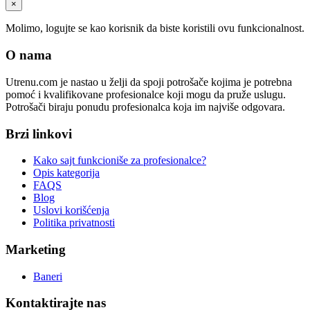
×
Molimo, logujte se kao korisnik da biste koristili ovu funkcionalnost.
O nama
Utrenu.com je nastao u želji da spoji potrošače kojima je potrebna
pomoć i kvalifikovane profesionalce koji mogu da pruže uslugu.
Potrošači biraju ponudu profesionalca koja im najviše odgovara.
Brzi linkovi
Kako sajt funkcioniše za profesionalce?
Opis kategorija
FAQS
Blog
Uslovi korišćenja
Politika privatnosti
Marketing
Baneri
Kontaktirajte nas