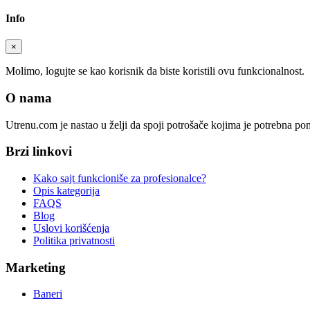
Info
×
Molimo, logujte se kao korisnik da biste koristili ovu funkcionalnost.
O nama
Utrenu.com je nastao u želji da spoji potrošače kojima je potrebna p
Brzi linkovi
Kako sajt funkcioniše za profesionalce?
Opis kategorija
FAQS
Blog
Uslovi korišćenja
Politika privatnosti
Marketing
Baneri