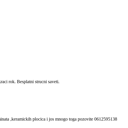
aci rok. Besplatni strucni saveti.
laminata ,keramickih plocica i jos mnogo toga pozovite 0612595138