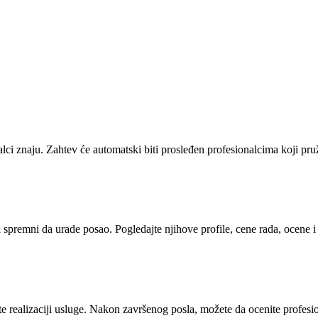
alci znaju. Zahtev će automatski biti prosleđen profesionalcima koji pr
i spremni da urade posao. Pogledajte njihove profile, cene rada, ocene 
 realizaciji usluge. Nakon završenog posla, možete da ocenite profesion