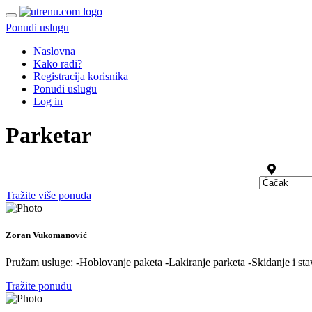
Ponudi uslugu
Naslovna
Kako radi?
Registracija korisnika
Ponudi uslugu
Log in
Parketar
Tražite više ponuda
Zoran Vukomanović
Pružam usluge: -Hoblovanje paketa -Lakiranje parketa -Skidanje i stavl
Tražite ponudu