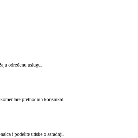
užaju određenu uslugu.
i komentare prethodnih korisnika!
alca i podelite utiske o saradnji.