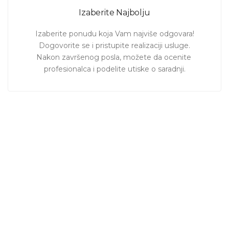
Izaberite Najbolju
Izaberite ponudu koja Vam najviše odgovara!

Dogovorite se i pristupite realizaciji usluge.

Nakon završenog posla, možete da ocenite 
profesionalca i podelite utiske o saradnji.