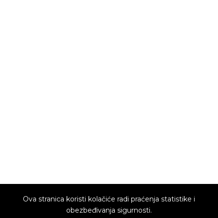
Ova stranica koristi kolačiće radi praćenja statistike i
obezbeđivanja sigurnosti.