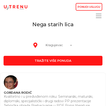
PONUDI USLUGU
Nega starih lica
Kragujevac
TRAŽITE VIŠE PONUDA
GORDANA RODIĆ
Kvalitetno i u predviđenom roku: Seminarski, maturski,
diplomski, specijalistički i drugi radovi PP prezentacije
Tehnička obrada Prebacivanje u PDF Popis literature,