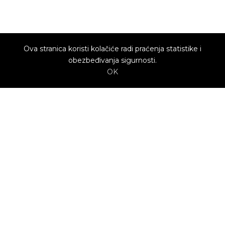
Ova stranica koristi kolačiće radi praćenja statistike i
obezbeđivanja sigurnosti.
OK
O nama
Utrenu.com je nastao u želji da spoji potrošače
kojima je potrebna pomoć i kvalifikovane
profesionalce koji mogu da pruže uslugu.