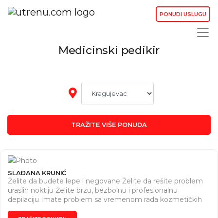
PONUDI USLUGU
Medicinski pedikir
TRAŽITE VIŠE PONUDA
SLAĐANA KRUNIĆ
Želite da budete lepe i negovane Želite da rešite problem
uraslih noktiju Želite brzu, bezbolnu i profesionalnu
depilaciju Imate problem sa vremenom rada kozmetičkih
salona Sada će svi vaši problemi biti rešeni brzo, stručno i u
terminu koji vama odgovara