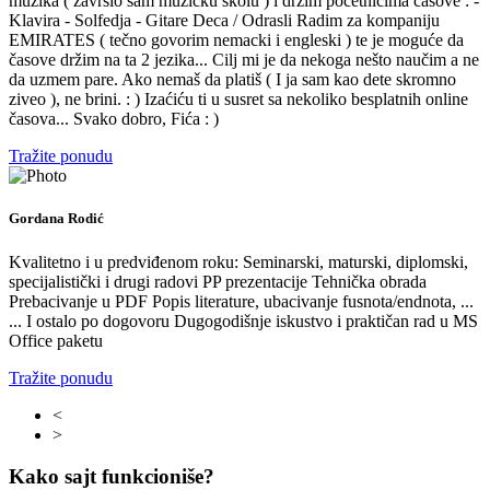
muzika ( zavrsio sam muzičku školu ) i držim početnicima časove : -
Klavira - Solfedja - Gitare Deca / Odrasli Radim za kompaniju
EMIRATES ( tečno govorim nemacki i engleski ) te je moguće da
časove držim na ta 2 jezika... Cilj mi je da nekoga nešto naučim a ne
da uzmem pare. Ako nemaš da platiš ( I ja sam kao dete skromno
ziveo ), ne brini. : ) Izaćiću ti u susret sa nekoliko besplatnih online
časova... Svako dobro, Fića : )
Tražite ponudu
Gordana Rodić
Kvalitetno i u predviđenom roku: Seminarski, maturski, diplomski,
specijalistički i drugi radovi PP prezentacije Tehnička obrada
Prebacivanje u PDF Popis literature, ubacivanje fusnota/endnota, ...
... I ostalo po dogovoru Dugogodišnje iskustvo i praktičan rad u MS
Office paketu
Tražite ponudu
<
>
Kako sajt funkcioniše?