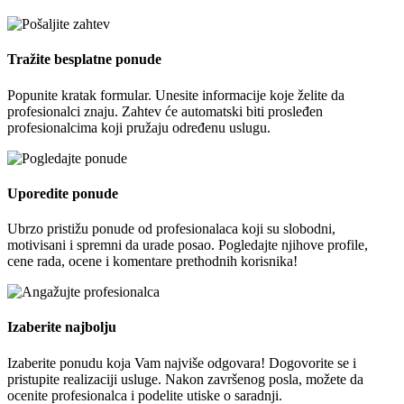
Tražite besplatne ponude
Popunite kratak formular. Unesite informacije koje želite da
profesionalci znaju. Zahtev će automatski biti prosleđen
profesionalcima koji pružaju određenu uslugu.
Uporedite ponude
Ubrzo pristižu ponude od profesionalaca koji su slobodni,
motivisani i spremni da urade posao. Pogledajte njihove profile,
cene rada, ocene i komentare prethodnih korisnika!
Izaberite najbolju
Izaberite ponudu koja Vam najviše odgovara! Dogovorite se i
pristupite realizaciji usluge. Nakon završenog posla, možete da
ocenite profesionalca i podelite utiske o saradnji.