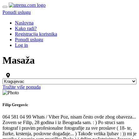
Ponudi uslugu
Naslovna
Kako radi?
Registracija korisnika
Ponudi uslugu
Log in
Masaža
Tražite više ponuda
Filip Gregovic
064 581 04 99 Whats / Viber Poz, nisam često ovde zbog obaveza...
Zovem se Filip, 28 godina i iz Beograda sam. : ) Po struci sam
fotograf i pravim profesionalne fotografije za sve proslave ( 18- te,
žurke, krstenja, poslovne događaje... ) Takođe velika ljubav : )) mi je