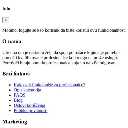
Info
×
Molimo, logujte se kao korisnik da biste koristili ovu funkcionalnost.
O nama
Utrenu.com je nastao u želji da spoji potrošače kojima je potrebna
pomoć i kvalifikovane profesionalce koji mogu da pruže uslugu.
Potrošači biraju ponudu profesionalca koja im najviše odgovara.
Brzi linkovi
Kako sajt funkcioniše za profesionalce?
Opis kategorija
FAQS
Blog
Uslovi korišćenja
Politika privatnosti
Marketing