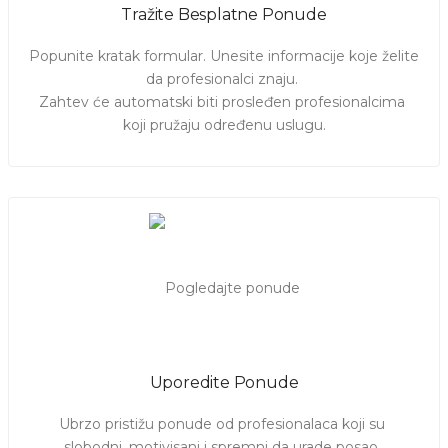
Tražite Besplatne Ponude
Popunite kratak formular. Unesite informacije koje želite 
da profesionalci znaju. 

Zahtev će automatski biti prosleđen profesionalcima 
koji pružaju određenu uslugu.
Uporedite Ponude
Ubrzo pristižu ponude od profesionalaca koji su 
slobodni, motivisani i spremni da urade posao. 