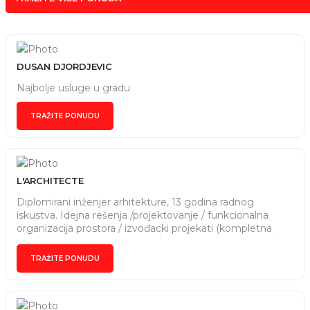
DUSAN DJORDJEVIC
Najbolje usluge u gradu
TRAŽITE PONUDU
L'ARCHITECTE
Diplomirani inženjer arhitekture, 13 godina radnog
iskustva. Idejna rešenja /projektovanje / funkcionalna
organizacija prostora / izvođacki projekati (kompletna
dokumentacija za izvođenje) / organizacija izvođenja /
nadzor / pomoć pri izboru materijala, mobilijara /enterijer
TRAŽITE PONUDU
/eksterijer ... https://www.instagram.com/l___architecte/