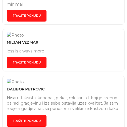
minimal
TRAŽITE PONUDU
MILJAN VEZMAR
less is always more
TRAŽITE PONUDU
DALIBOR PETROVIC
Nisam taksista, konobar, pekar, mlekar itd. Koji je krenuo
da radi gradjevinu i iza sebe ostavlja uzas kvalitet. Ja sam
rodjeni gradjevinac sa ponosom i velikim iskustvom kako
u zemlji tako i u inostanstvu. Za sobom imam ogroman
br. zadovoljnih klijenata koji su svedoci mog
TRAŽITE PONUDU
profesionalizma. Hvala i Bog vam u pomoc. Cika Dacha