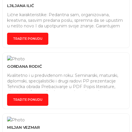
LJILJANA ILIĆ
Lične karakteristike: Pedantna sam, organizovana,
kreativna, sasvim predana poslu, spremna da se upustim
u nešto novo I da upotpunim svoje znanje. Garantujem
Vam da ću zadatak ispuniti u najkraćem mogućem roku i
da ću ga odraditi svim srcem.
TRAŽITE PONUDU
GORDANA RODIĆ
Kvalitetno i u predviđenom roku: Seminarski, maturski,
diplomski, specijalistički i drugi radovi PP prezentacije
Tehnička obrada Prebacivanje u PDF Popis literature,
ubacivanje fusnota/endnota, ... ... I ostalo po dogovoru
Dugogodišnje iskustvo i praktičan rad u MS Office paketu
TRAŽITE PONUDU
MILJAN VEZMAR