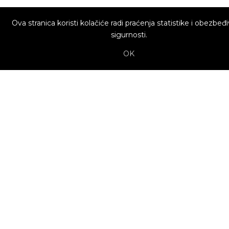
Ova stranica koristi kolačiće radi praćenja statistike i obezbeđ
sigurnosti.
OK
O nama
Utrenu.com je nastao u želji da spoji potrošače
kojima je potrebna pomoć i kvalifikovane
profesionalce koji mogu da pruže uslugu. Potrošači
biraju ponudu profesionalca koja im najviše