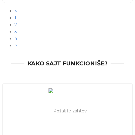
CRNOTRAVAC.
<
1
2
3
4
>
KAKO SAJT FUNKCIONIŠE?